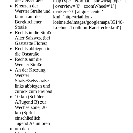
die Zeissstraße
mapType=’Normal‘ | showMaptype=’1′
Kreuzen der
| overview=’0′ | zoomWheel=’1′ |
Werster Straße und
marker=’0′ | align=’center‘ |
fahren auf der
kml=’http://triathlon-
Bergkirchener
loehne.de/images/googlemaps/85146-
Straße
Loehner-Triathlon-Radstrecke.kml‘}
Rechts in die Straße
Alter Salzweg (bei
Gaststätte Flores)
Rechts abbiegen in
die Oststraße
Rechts auf die
Werster Straße
An der Krezung
Werster
Straße/Zeissstraße
links abbiegen und
zurück zum Freibad
10 km (Schüler
A/Jugend B) zur
Wechselzone, 20
km (Sprint
einschließlich
Jugend A/Junioren
um den