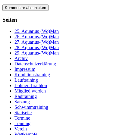
Seiten
25. Aquarius-(Wo)Man
26. Aquarius-(Wo)Man
27. Aquarius-(Wo)Man
28. Aquarius-(Wo)Man
29. Aquarius-(Wo)Man
Archiv
Datenschutzerklärung
Impressum
Konditionstraining
Lauftraining
Löhner-Triathlon
Mitglied werden
Radtraining
Satzung
Schwimmtraining
Startseite
Termine
Training
Verein
Wettkämpfe