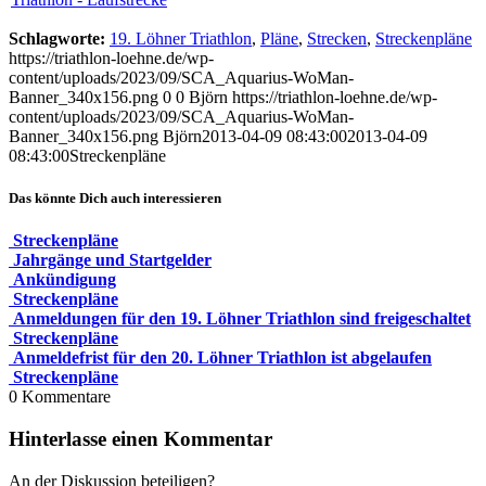
Schlagworte:
19. Löhner Triathlon
,
Pläne
,
Strecken
,
Streckenpläne
https://triathlon-loehne.de/wp-
content/uploads/2023/09/SCA_Aquarius-WoMan-
Banner_340x156.png
0
0
Björn
https://triathlon-loehne.de/wp-
content/uploads/2023/09/SCA_Aquarius-WoMan-
Banner_340x156.png
Björn
2013-04-09 08:43:00
2013-04-09
08:43:00
Streckenpläne
Das könnte Dich auch interessieren
Streckenpläne
Jahrgänge und Startgelder
Ankündigung
Streckenpläne
Anmeldungen für den 19. Löhner Triathlon sind freigeschaltet
Streckenpläne
Anmeldefrist für den 20. Löhner Triathlon ist abgelaufen
Streckenpläne
0
Kommentare
Hinterlasse einen Kommentar
An der Diskussion beteiligen?