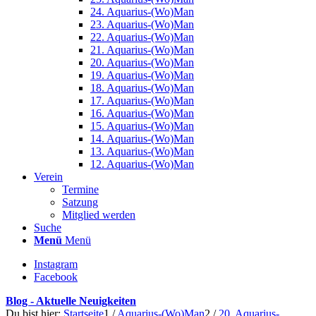
24. Aquarius-(Wo)Man
23. Aquarius-(Wo)Man
22. Aquarius-(Wo)Man
21. Aquarius-(Wo)Man
20. Aquarius-(Wo)Man
19. Aquarius-(Wo)Man
18. Aquarius-(Wo)Man
17. Aquarius-(Wo)Man
16. Aquarius-(Wo)Man
15. Aquarius-(Wo)Man
14. Aquarius-(Wo)Man
13. Aquarius-(Wo)Man
12. Aquarius-(Wo)Man
Verein
Termine
Satzung
Mitglied werden
Suche
Menü
Menü
Instagram
Facebook
Blog - Aktuelle Neuigkeiten
Du bist hier:
Startseite
1
/
Aquarius-(Wo)Man
2
/
20. Aquarius-