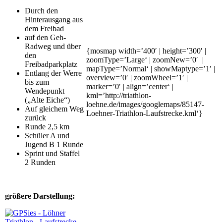
Durch den
Hinterausgang aus
dem Freibad
auf den Geh-
Radweg und über
{mosmap width=’400′ | height=’300′ |
den
zoomType=’Large‘ | zoomNew=’0′ |
Freibadparkplatz
mapType=’Normal‘ | showMaptype=’1′ |
Entlang der Werre
overview=’0′ | zoomWheel=’1′ |
bis zum
marker=’0′ | align=’center‘ |
Wendepunkt
kml=’http://triathlon-
(„Alte Eiche“)
loehne.de/images/googlemaps/85147-
Auf gleichem Weg
Loehner-Triathlon-Laufstrecke.kml‘}
zurück
Runde 2,5 km
Schüler A und
Jugend B 1 Runde
Sprint und Staffel
2 Runden
größere Darstellung: