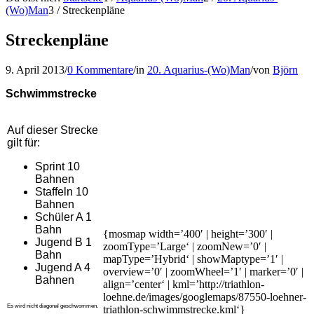
(Wo)Man
3
/
Streckenpläne
Streckenpläne
9. April 2013
/
0 Kommentare
/
in
20. Aquarius-(Wo)Man
/
von
Björn
Schwimmstrecke
Auf dieser Strecke
gilt für:
Sprint 10
Bahnen
Staffeln 10
Bahnen
Schüler A 1
Bahn
{mosmap width=’400′ | height=’300′ |
Jugend B 1
zoomType=’Large‘ | zoomNew=’0′ |
Bahn
mapType=’Hybrid‘ | showMaptype=’1′ |
Jugend A 4
overview=’0′ | zoomWheel=’1′ | marker=’0′ |
Bahnen
align=’center‘ | kml=’http://triathlon-
loehne.de/images/googlemaps/87550-loehner-
Es wird nicht diagonal geschwommen.
triathlon-schwimmstrecke.kml‘}