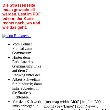
Die Strassenseite
muss gewechselt
werden. Lest im PDF
oder in der Karte
rechts nach, wo und
wie das geht.
Radstrecke
Vom Löhner
Freibad zum
Gymnasium
Hinter dem
Parkplatz des
Gymnasiums links
auf dem Geh-
Radweg unter der
Albert-Schweitzer-
Str. hindurch; dann
links abbiegen in
die Straße Am
Fichtensee
Vor dem Klärwerk
{mosmap width=’400′ | height=’300′ |
links abbiegen in
zoomType=’Large‘ | zoomNew=’0′ |