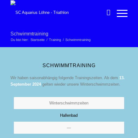
Schwimmtraining
Du bist hier:
Startseite
/
Training
/
Schwimmtraining
SCHWIMMTRAINING
Wir haben saisonabhängig folgende Trainingszeiten. Ab dem
13.
September 2024
gelten wieder unsere Winterschwimmzeiten.
Winterschwimmzeiten
Hallenbad
—