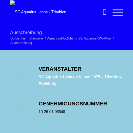
Ausschreibung
Du bist hier:
Startseite
/
Aquarius-(Wo)Man
/
29. Aquarius-(Wo)Man
/
Ausschreibung
VERANSTALTER
SC Aquarius Löhne e.V. von 1975 – Triathlon-
Abteilung
GENEHMIGUNGSNUMMER
10-26-01-06648