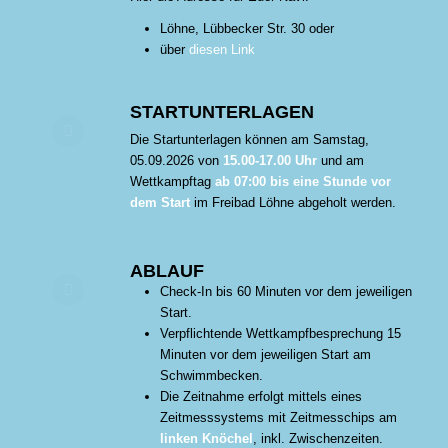
Löhne, Lübbecker Str. 30 oder
über
diesen Link
STARTUNTERLAGEN
Die Startunterlagen können am Samstag,
05.09.2026 von
15.00-17.00 Uhr
und am
Wettkampftag
ab 07:00 bis eine Stunde vor
dem Start
im Freibad Löhne abgeholt werden.
ABLAUF
Check-In bis 60 Minuten vor dem jeweiligen
Start.
Verpflichtende Wettkampfbesprechung 15
Minuten vor dem jeweiligen Start am
Schwimmbecken.
Die Zeitnahme erfolgt mittels eines
Zeitmesssystems mit Zeitmesschips am
linken Knöchel
, inkl. Zwischenzeiten.