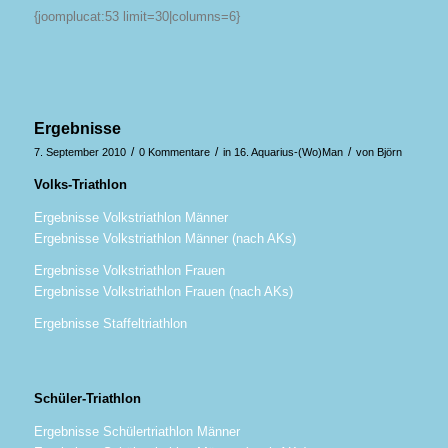
{joomplucat:53 limit=30|columns=6}
Ergebnisse
/
/
/
7. September 2010
0 Kommentare
in
16. Aquarius-(Wo)Man
von
Björn
Volks-Triathlon
Ergebnisse Volkstriathlon Männer
Ergebnisse Volkstriathlon Männer (nach AKs)
Ergebnisse Volkstriathlon Frauen
Ergebnisse Volkstriathlon Frauen (nach AKs)
Ergebnisse Staffeltriathlon
Schüler-Triathlon
Ergebnisse Schülertriathlon Männer