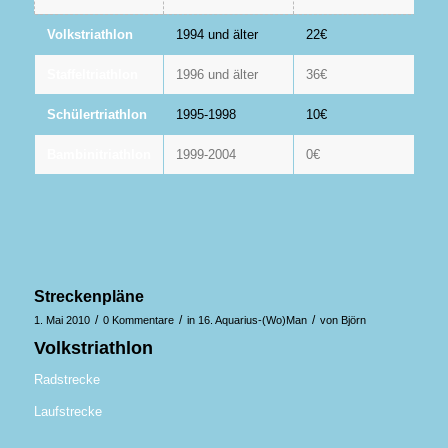
Volkstriathlon
1994 und älter
22€
Staffeltriathlon
1996 und älter
36€
Schülertriathlon
1995-1998
10€
Bambinitriathlon
1999-2004
0€
Streckenpläne
/
/
/
1. Mai 2010
0 Kommentare
in
16. Aquarius-(Wo)Man
von
Björn
Volkstriathlon
Radstrecke
Laufstrecke