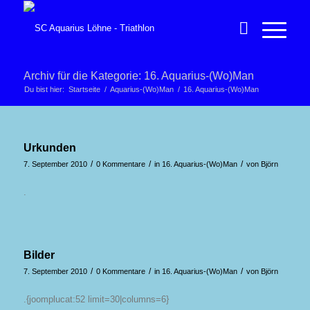
Archiv für die Kategorie: 16. Aquarius-(Wo)Man
Du bist hier:
Startseite
/
Aquarius-(Wo)Man
/
16. Aquarius-(Wo)Man
Urkunden
/
/
/
7. September 2010
0 Kommentare
in
16. Aquarius-(Wo)Man
von
Björn
.
Bilder
/
/
/
7. September 2010
0 Kommentare
in
16. Aquarius-(Wo)Man
von
Björn
.{joomplucat:52 limit=30|columns=6}