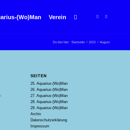
arius-(Wo)Man
Verein
Du bist hier:
Startseite
/
2022
/
August
SEITEN
25. Aquarius-(Wo)Man
26. Aquarius-(Wo)Man
27. Aquarius-(Wo)Man
n
28. Aquarius-(Wo)Man
29. Aquarius-(Wo)Man
Archiv
Datenschutzerklärung
Impressum