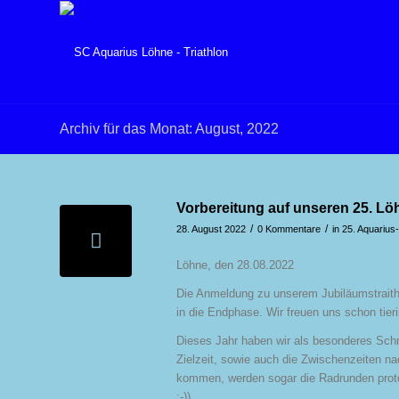
Archiv für das Monat: August, 2022
Vorbereitung auf unseren 25. Löh
/
/
28. August 2022
0 Kommentare
in
25. Aquariu
Löhne, den 28.08.2022
Die Anmeldung zu unserem Jubiläumstraith
in die Endphase. Wir freuen uns schon tieri
Dieses Jahr haben wir als besonderes Schma
Zielzeit, sowie auch die Zwischenzeiten 
kommen, werden sogar die Radrunden protok
;-))