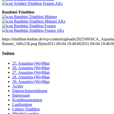
Schüler-Triathlon Frauen AKs
Bambini
-Triathlon
Bambini-Triathlon Männer
Bambini-Triathlon Männer AKs
Bambini-Triathlon Frauen
Bambini-Triathlon Frauen AKs
https://triathlon-loehne.de/wp-content/uploads/2023/09/SCA_Aqu
Banner_340x156.png
Björn
2011-09-04 19:40:00
2011-09-04 19:40:0
Seiten
25. Aquarius-(Wo)Man
26. Aquarius-(Wo)Man
27. Aquarius-(Wo)Man
28. Aquarius-(Wo)Man
29. Aquarius-(Wo)Man
Archiv
Datenschutzerklärung
Impressum
Konditionstraining
Lauftraining
Löhner-Triathlon
Mitglied werden