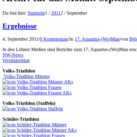
Du bist hier:
Startseite
1
/
2011
2
/
September
Ergebnisse
4. September 2011
/
0 Kommentare
/
in
17. Aquarius-(Wo)Man
/
von
Bjö
In den Löhner Medien sind Berichte zum 17. Aquarius-(Wo)Man erschi
NW-News
Westfalenblatt
Volks-Triathlon
Volks-Triathlon Männer
Volks-Triathlon Männer AKs
Volks-Triathlon Frauen
Volks-Triathlon Frauen AKs
Volks-Triathlon (Staffeln)
Volks-Triathlon Staffeln
Schüler-Triathlon
Schüler-Triathlon Männer
Schüler-Triathlon Männer AKs
Schüler-Triathlon Frauen