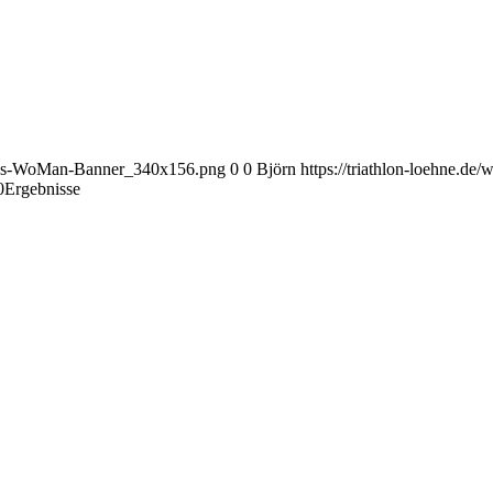
arius-WoMan-Banner_340x156.png
0
0
Björn
https://triathlon-loehne.
0
Ergebnisse