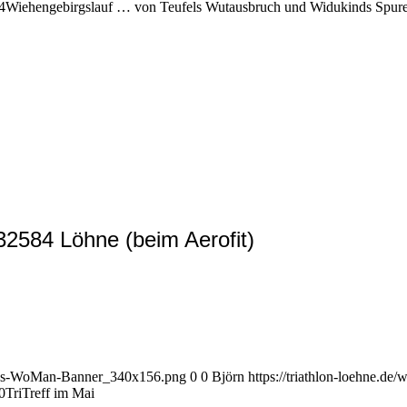
4
Wiehengebirgslauf … von Teufels Wutausbruch und Widukinds Spur
32584 Löhne (beim Aerofit)
arius-WoMan-Banner_340x156.png
0
0
Björn
https://triathlon-loehne.
0
TriTreff im Mai