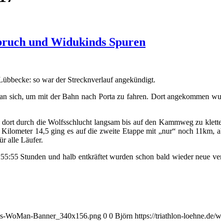
bruch und Widukinds Spuren
Lübbecke: so war der Strecknverlauf angekündigt.
man sich, um mit der Bahn nach Porta zu fahren. Dort angekommen wu
ort durch die Wolfsschlucht langsam bis auf den Kammweg zu kletter
ilometer 14,5 ging es auf die zweite Etappe mit „nur“ noch 11km, ab
r alle Läufer.
2:55:55 Stunden und halb entkräftet wurden schon bald wieder neue ver
arius-WoMan-Banner_340x156.png
0
0
Björn
https://triathlon-loehne.