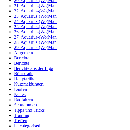
20. Aquarius-(Wo)Man
21. Aquarius-(Wo)Man
22. Aquarius-(Wo)Man
23. Aquarius-(Wo)Man
24. Aquarius-(Wo)Man
25. Aquarius-(Wo)Man
26. Aquarius-(Wo)Man
27. Aquarius-(Wo)Man
28. Aquarius-(Wo)Man
29. Aquarius-(Wo)Man
Allgemein
Berichte
Berichte
Berichte aus der Liga
Bürokratie
Hauptartikel
Kurzmeldungen
Laufen
Neues
Radfahren
Schwimmen
Tipps und Tricks
Training
Treffen
Uncategorised