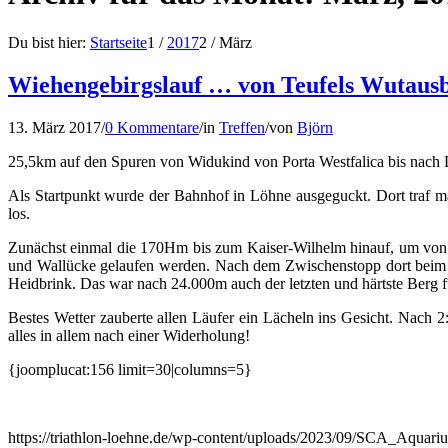
Du bist hier:
Startseite
1
/
2017
2
/
März
Wiehengebirgslauf … von Teufels Wutaus
13. März 2017
/
0 Kommentare
/
in
Treffen
/
von
Björn
25,5km auf den Spuren von Widukind von Porta Westfalica bis nach 
Als Startpunkt wurde der Bahnhof in Löhne ausgeguckt. Dort traf 
los.
Zunächst einmal die 170Hm bis zum Kaiser-Wilhelm hinauf, um von d
und Wallücke gelaufen werden. Nach dem Zwischenstopp dort beim K
Heidbrink. Das war nach 24.000m auch der letzten und härtste Berg fü
Bestes Wetter zauberte allen Läufer ein Lächeln ins Gesicht. Nach 
alles in allem nach einer Widerholung!
{joomplucat:156 limit=30|columns=5}
https://triathlon-loehne.de/wp-content/uploads/2023/09/SCA_Aqu