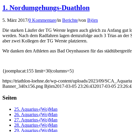
1. Nordumgehungs-Duathlon
5. März 2017
/
0 Kommentare
/
in
Berichte
/
von
Björn
Die starken Läufer der TG Werste legten auch gleich zu Anfang gut los
werden. Nach dem Radfahren lagen demzufolge auch 3 Trias an der Spi
aber zwei Kollegen der TG Werste platzieren.
Wir danken den Athleten aus Bad Oeynhausen für das städtübergreife
{joomplucat:155 limit=30|columns=5}
https://triathlon-loehne.de/wp-content/uploads/2023/09/SCA_Aqu
Banner_340x156.png
Björn
2017-03-05 23:26:43
2017-03-05 23:26:4
Seiten
25. Aquarius-(Wo)Man
26. Aquarius-(Wo)Man
27. Aquarius-(Wo)Man
28. Aquarius-(Wo)Man
29. Aquarius-(Wo)Man