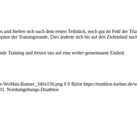
 und hielten sich nach dem ersten Teilstück, noch gut im Feld der Triat
tze der Trainingsrunde. Dies änderte sich bis auf den Zieleinlauf na
nde Training und freuen uns auf eine weiter gemeinsame Einheit.
arius-WoMan-Banner_340x156.png
0
0
Björn
https://triathlon-loehne.
3
1. Nordumgehungs-Duathlon