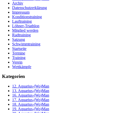
Archiv
Datenschutzerklärung
Impressum
Konditionstraining
Lauftraining
Löhner-Triathlon
Mitglied werden
Radtraining
Satzung
Schwimmtraining
Startseite
Termine
Training
Verein
Wettkämpfe
Kategorien
12. Aquarius-(Wo)Man
13. Aquarius-(Wo)Man
16. Aquarius-(Wo)Man
17. Aquarius-(Wo)Man
18. Aquarius-(Wo)Man
19. Aquarius-(Wo)Man