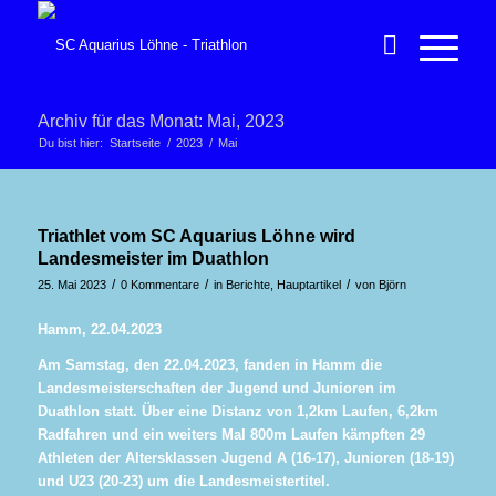
Archiv für das Monat: Mai, 2023
Du bist hier:
Startseite
/
2023
/
Mai
Triathlet vom SC Aquarius Löhne wird
Landesmeister im Duathlon
/
/
/
25. Mai 2023
0 Kommentare
in
Berichte
,
Hauptartikel
von
Björn
Hamm, 22.04.2023
Am Samstag, den 22.04.2023, fanden in Hamm die
Landesmeisterschaften der Jugend und Junioren im
Duathlon statt. Über eine Distanz von 1,2km Laufen, 6,2km
Radfahren und ein weiters Mal 800m Laufen kämpften 29
Athleten der Altersklassen Jugend A (16-17), Junioren (18-19)
und U23 (20-23) um die Landesmeistertitel.