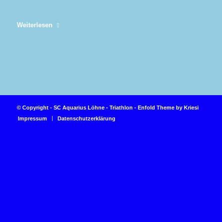
Weiterlesen
© Copyright -
SC Aquarius Löhne - Triathlon
-
Enfold Theme by Kriesi
Impressum
Datenschutzerklärung