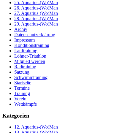
25. Aquarius-(Wo)Man
26. Aquarius-(Wo)Man
27. Aquarius-(Wo)Man
28. Aquarius-(Wo)Man
29. Aquarius-(Wo)Man
Archiv
Datenschutzerklärung
Impressum
Konditionstraining
Lauftraining
Löhner-Triathlon
Mitglied werden
Radtraining
Satzung
Schwimmtraining
Startseite
Termine
Training
Verein
Wettkämpfe
Kategorien
12. Aquarius-(Wo)Man
13. Aquarius-(Wo)Man