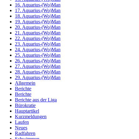
16. Aquarius-(Wo)Man
17. Aquarius-(Wo)Man
18. Aquarius-(Wo)Man
19. Aquarius-(Wo)Man
20. Aquarius-(Wo)Man
21. Aquarius-(Wo)Man
22. Aquarius-(Wo)Man
23. Aquarius-(Wo)Man
24. Aquarius-(Wo)Man
25. Aquarius-(Wo)Man
26. Aquarius-(Wo)Man
27. Aquarius-(Wo)Man
28. Aquarius-(Wo)Man
29. Aquarius-(Wo)Man
Allgemein
Berichte
Berichte
Berichte aus der Liga
Bürokratie
Hauptartikel
Kurzmeldungen
Laufen
Neues
Radfahren
Schwimmen