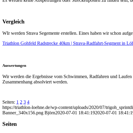
Es werden keine Absperrungen oder Streckenposten zu finden sein, d
Vergleich
WIr werden Strava Segemente erstellen. Eines haben wir schon aufge
Triathlon Gohfeld Radstrecke 40km | Strava-Radfahrt-Segment in L
Auswertungen
Wir werden die Ergebnisse vom Schwimmen, Radfahren und Laufen z
Zusammenhang absolviert werden.
Seiten:
1
2
3
4
https://triathlon-loehne.de/wp-content/uploads/2020/07/trigoh_spri
Banner_340x156.png
Björn
2020-07-01 18:41:19
2020-07-01 18:41:1
Seiten