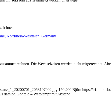
enn Ihr seid rein aus Traininsgzwecken unterwegs.
zeichnet.
öhne, Nordrhein-Westfalen, Germany
usammenrechnen. Die Wechselzeiten werden nicht mitgerechnet. Aber 
ntdistanz_1_20200701_2053107992.jpg
150
400
Björn
https://triathlo
9
Triathlon Gohfeld – Wettkampf mit Abstand