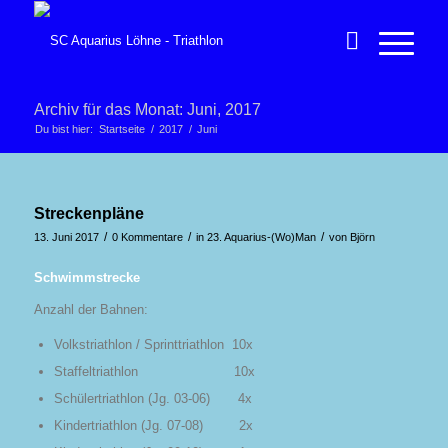
Archiv für das Monat: Juni, 2017
Du bist hier:
Startseite
/
2017
/
Juni
Streckenpläne
/
/
/
13. Juni 2017
0 Kommentare
in
23. Aquarius-(Wo)Man
von
Björn
Schwimmstrecke
Anzahl der Bahnen:
Volkstriathlon / Sprinttriathlon 10x
Staffeltriathlon 10x
Schülertriathlon (Jg. 03-06) 4x
Kindertriathlon (Jg. 07-08) 2x