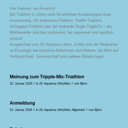
Vier Formate, ein Anspruch:
Der Triathlon in Löhne steht für ehrlichen Ausdauersport ohne
Inszenierung. Ob Jedermann-Triathlon, Staffel-Triathlon,
Schnupper-Triathlon oder der fordernde Single TrippleTri – alle
Wettbewerbe sind klar strukturiert, fair organisiert und sportlich
sinnvoll.
Ausgerichtet vom SC Aquarius Löhne, richtet sich der Wettkampf
an Einsteiger wie erfahrene Athletinnen und Athleten, die Wert auf
Verlässlichkeit, Gemeinschaft und saubere Abläufe legen.
Meinung zum Tripple-Mix-Triathlon
/
/
10. Januar 2026
in
29. Aquarius-(Wo)Man
von
Björn
Anmeldung
/
/
10. Januar 2026
in
29. Aquarius-(Wo)Man
,
Allgemein
von
Björn