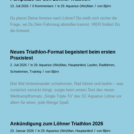
/
/
/
13. Juli 2026
0 Kommentare
in
29. Aquarius-(Wo)Man
von
Björn
Du planst Deine Anreise nach Löhne? Da stellt sich sicher die
Frage, wo Du Dein Fahrzeug abstellen kannst. HIER findest Du
die Antwort.
Neues Triathlon-Format begeistert beim ersten
Praxistest
/
2. Juli 2026
in
29. Aquarius-(Wo)Man
,
Hauptartikel
,
Laufen
,
Radfahren
,
/
Schwimmen
,
Training
von
Björn
Drei Mal hintereinander schwimmen, Rad fahren und laufen – was
zunächst verrückt klingt, sorgte beim ersten Test des neuen
Wettkampfformats „Single Triple Tri“ des SC Aquarius Löhne vor
allem für eines: jede Menge Spaß.
Ankündigung zum Löhner Triathlon 2026
/
/
23. Januar 2026
in
29. Aquarius-(Wo)Man
,
Hauptartikel
von
Björn