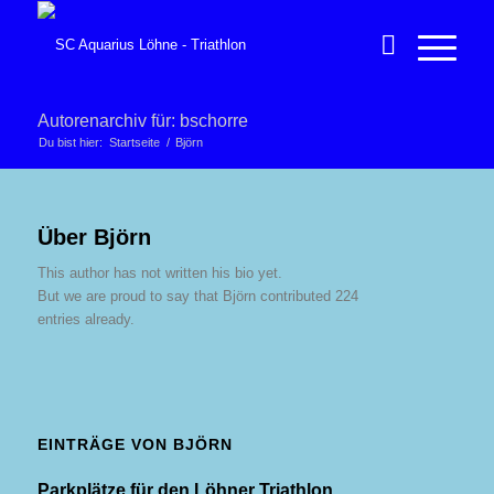
Autorenarchiv für: bschorre
Du bist hier:
Startseite
/
Björn
Über
Björn
This author has not written his bio yet.
But we are proud to say that
Björn
contributed 224
entries already.
EINTRÄGE VON BJÖRN
Parkplätze für den Löhner Triathlon