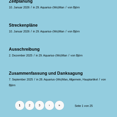
Zeitplanung
/
/
10. Januar 2026
in
29. Aquarius-(Wo)Man
von
Björn
Streckenpläne
/
/
10. Januar 2026
in
29. Aquarius-(Wo)Man
von
Björn
Ausschreibung
/
/
2. Dezember 2025
in
29. Aquarius-(Wo)Man
von
Björn
Zusammenfassung und Danksagung
/
/
7. September 2025
in
28. Aquarius-(Wo)Man
,
Allgemein
,
Hauptartikel
von
Björn
1
2
3
›
»
Seite 1 von 25