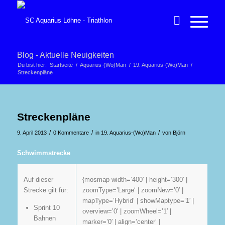
Blog - Aktuelle Neuigkeiten
Du bist hier:
Startseite
/
Aquarius-(Wo)Man
/
19. Aquarius-(Wo)Man
/
Streckenpläne
Streckenpläne
/
/
/
9. April 2013
0 Kommentare
in
19. Aquarius-(Wo)Man
von
Björn
Schwimmstrecke
Auf dieser
{mosmap width=’400′ | height=’300′ |
Strecke gilt für:
zoomType=’Large‘ | zoomNew=’0′ |
mapType=’Hybrid‘ | showMaptype=’1′ |
Sprint 10
overview=’0′ | zoomWheel=’1′ |
Bahnen
marker=’0′ | align=’center‘ |