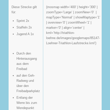
{mosmap width=’400′ | height=’300′ |
Diese Strecke gilt
zoomType=’Large‘ | zoomNew=’0′ |
für:
mapType=’Normal‘ | showMaptype=’1′
Sprint 2x
| overview=’0′ | zoomWheel=’1′ |
Staffeln 2x
marker=’0′ | align=’center‘ |
kml=’http://triathlon-
Jugend A 1x
loehne.de/images/googlemaps/85147-
Loehner-Triathlon-Laufstrecke.kml‘}
Durch den
Hinterausgang
aus dem
Freibad
auf den Geh-
Radweg und
über den
Freibadparkplatz
Entlang der
Werre bis zum
Wendepunkt