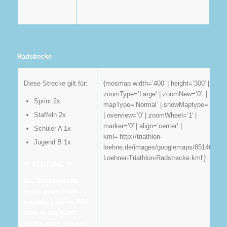
Radstrecke
{mosmap width=’400′ | height=’300′ |
Diese Strecke gilt für:
zoomType=’Large‘ | zoomNew=’0′ |
Sprint 2x
mapType=’Normal‘ | showMaptype=’1′
Staffeln 2x
| overview=’0′ | zoomWheel=’1′ |
marker=’0′ | align=’center‘ |
Schüler A 1x
kml=’http://triathlon-
Jugend B 1x
loehne.de/images/googlemaps/85146-
Loehner-Triathlon-Radstrecke.kml‘}
!!! ACHTUNG !!!
Die Strassenseite
muss gewechselt
werden. Lest im PDF
oder in der Karte
rechts nach, wo und