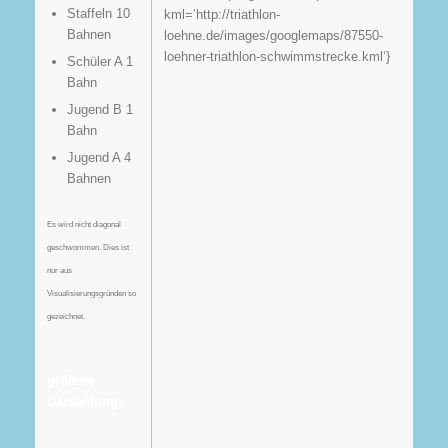
Staffeln 10
kml=’http://triathlon-
Bahnen
loehne.de/images/googlemaps/87550-
loehner-triathlon-schwimmstrecke.kml‘}
Schüler A 1
Bahn
Jugend B 1
Bahn
Jugend A 4
Bahnen
Es wird nicht diagonal
geschwommen. Dies ist
nur aus
Visualisierungsgründen so
gezeichnet.
größere
Darstellung: