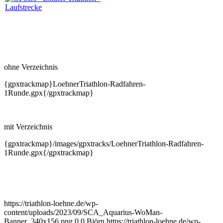
ohne Verzeichnis
{gpxtrackmap}LoehnerTriathlon-Radfahren-
1Runde.gpx{/gpxtrackmap}
mit Verzeichnis
{gpxtrackmap}/images/gpxtracks/LoehnerTriathlon-Radfahren-
1Runde.gpx{/gpxtrackmap}
https://triathlon-loehne.de/wp-
content/uploads/2023/09/SCA_Aquarius-WoMan-
Banner_340x156.png
0
0
Björn
https://triathlon-loehne.de/wp-