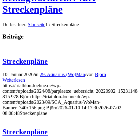
Streckenpläne
Du bist hier:
Startseite
1
/
Streckenpläne
Beiträge
Streckenpläne
10. Januar 2026
/
in
29. Aquarius-(Wo)Man
/
von
Björn
Weiterlesen
https://triathlon-loehne.de/wp-
content/uploads/2024/08/parplaetze_uebersicht_20220902_1523114
815
978
Björn
https://triathlon-loehne.de/wp-
content/uploads/2023/09/SCA_Aquarius-WoMan-
Banner_340x156.png
Björn
2026-01-10 14:17:30
2026-07-02
08:08:48
Streckenpläne
Streckenpläne