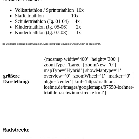
Volkstriathlon / Sprinttriathlon 10x
Staffeltriathlon 10x
Schülertriathlon (Jg. 01-04) 4x
Kindertriathlon (Jg. 05-06) 2x
Kindertriathlon (Jg. 07-08) 1x
Es wird nicht diagonal geschwommen. Dies ist nur aus Visualisierungsgründen so gezeichnet.
{mosmap width=’400′ | height=’300′ |
zoomType=’Large‘ | zoomNew=’0′ |
mapType=’Hybrid‘ | showMaptype=’1′ |
größere
overview=’0′ | zoomWheel=’1′ | marker=’0′ |
Darstellung:
align=’center‘ | kml=’http://triathlon-
loehne.de/images/googlemaps/87550-loehner-
triathlon-schwimmstrecke.kml‘}
Radstrecke