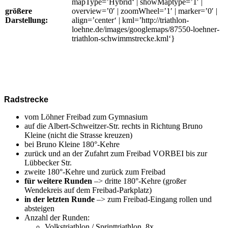
mapType=’Hybrid‘ | showMaptype=’1′ |
größere
overview=’0′ | zoomWheel=’1′ | marker=’0′ |
Darstellung:
align=’center‘ | kml=’http://triathlon-
loehne.de/images/googlemaps/87550-loehner-
triathlon-schwimmstrecke.kml‘}
Radstrecke
vom Löhner Freibad zum Gymnasium
auf die Albert-Schweitzer-Str. rechts in Richtung Bruno
Kleine (nicht die Strasse kreuzen)
bei Bruno Kleine 180°-Kehre
zurück und an der Zufahrt zum Freibad VORBEI bis zur
Lübbecker Str.
zweite 180°-Kehre und zurück zum Freibad
für weitere Runden
–> dritte 180°-Kehre (großer
Wendekreis auf dem Freibad-Parkplatz)
in der letzten Runde
–> zum Freibad-Eingang rollen und
absteigen
Anzahl der Runden:
Volkstriathlon / Sprinttriathlon 8x