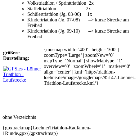
Volkstriathlon / Sprinttriathlon 2x
Staffeltriathlon 2x
Schülertriathlon (Jg. 03-06) 1x
Kindertriathlon (Jg. 07-08) –> kurze Strecke am
Freibad
Kindertriathlon (Jg. 09-10) –> kurze Strecke am
Freibad
{mosmap width=’400′ | height=’300′ |
größere
zoomType=’Large‘ | zoomNew=’0′ |
Darstellung:
mapType=’Normal‘ | showMaptype=’1′ |
overview=’0′ | zoomWheel=’1′ | marker=’0′ |
align=’center‘ | kml=’http://triathlon-
loehne.de/images/googlemaps/85147-Loehner-
Triathlon-Laufstrecke.kml‘}
ohne Verzeichnis
{gpxtrackmap}LoehnerTriathlon-Radfahren-
1Runde.gpx{/gpxtrackmap}