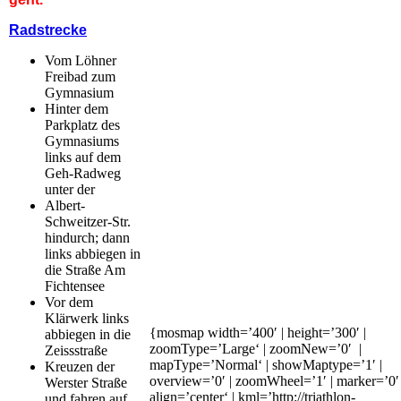
Radstrecke
Vom Löhner
Freibad zum
Gymnasium
Hinter dem
Parkplatz des
Gymnasiums
links auf dem
Geh-Radweg
unter der
Albert-
Schweitzer-Str.
hindurch; dann
links abbiegen in
die Straße Am
Fichtensee
Vor dem
Klärwerk links
{mosmap width=’400′ | height=’300′ |
abbiegen in die
zoomType=’Large‘ | zoomNew=’0′ |
Zeissstraße
mapType=’Normal‘ | showMaptype=’1′ |
Kreuzen der
overview=’0′ | zoomWheel=’1′ | marker=’0′ 
Werster Straße
align=’center‘ | kml=’http://triathlon-
und fahren auf