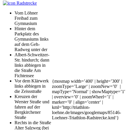
Radstrecke
Vom Löhner
Freibad zum
Gymnasium
Hinter dem
Parkplatz des
Gymnasiums links
auf dem Geh-
Radweg unter der
Albert-Schweitzer-
Str. hindurch; dann
links abbiegen in
die Straße Am
Fichtensee
Vor dem Klärwerk
{mosmap width=’400′ | height=’300′ |
links abbiegen in
zoomType=’Large‘ | zoomNew=’0′ |
die Zeissstraße
mapType=’Normal‘ | showMaptype=’1′
Kreuzen der
| overview=’0′ | zoomWheel=’1′ |
Werster Straße und
marker=’0′ | align=’center‘ |
fahren auf der
kml=’http://triathlon-
Bergkirchener
loehne.de/images/googlemaps/85146-
Straße
Loehner-Triathlon-Radstrecke.kml‘}
Rechts in die Straße
Alter Salzweg (bei