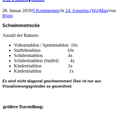
28. Januar 2019
/
0 Kommentare
/
in
24. Aquarius-(Wo)Man
/
von
Björn
Schwimmstrecke
Anzahl der Bahnen:
Volkstriathlon / Sprinttriathlon 10x
Staffeltriathlon 10x
Schülertriathlon 4x
Schülertriathlon (Staffel) 4x
Kindertriathlon 2x
Kindertriathlon 1x
Es wird nicht diagonal geschwommen! Dies ist nur aus
Visualisierungsgründen so gezeichnet.
größere Darstellung: