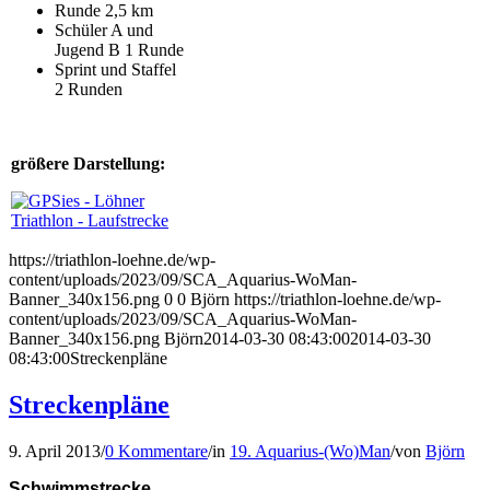
Runde 2,5 km
Schüler A und
Jugend B 1 Runde
Sprint und Staffel
2 Runden
größere Darstellung:
https://triathlon-loehne.de/wp-
content/uploads/2023/09/SCA_Aquarius-WoMan-
Banner_340x156.png
0
0
Björn
https://triathlon-loehne.de/wp-
content/uploads/2023/09/SCA_Aquarius-WoMan-
Banner_340x156.png
Björn
2014-03-30 08:43:00
2014-03-30
08:43:00
Streckenpläne
Streckenpläne
9. April 2013
/
0 Kommentare
/
in
19. Aquarius-(Wo)Man
/
von
Björn
Schwimmstrecke