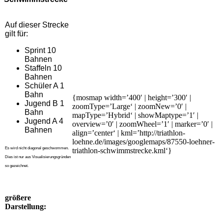
Auf dieser Strecke
gilt für:
Sprint 10
Bahnen
Staffeln 10
Bahnen
Schüler A 1
Bahn
{mosmap width=’400′ | height=’300′ |
Jugend B 1
zoomType=’Large‘ | zoomNew=’0′ |
Bahn
mapType=’Hybrid‘ | showMaptype=’1′ |
Jugend A 4
overview=’0′ | zoomWheel=’1′ | marker=’0′ |
Bahnen
align=’center‘ | kml=’http://triathlon-
loehne.de/images/googlemaps/87550-loehner-
Es wird nicht diagonal geschwommen.
triathlon-schwimmstrecke.kml‘}
Dies ist nur aus Visualisierungsgründen
so gezeichnet.
größere
Darstellung: