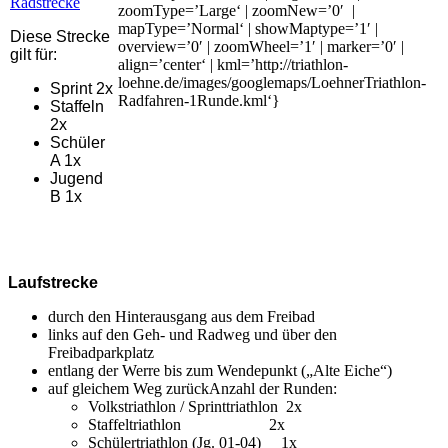
zoomType=’Large‘ | zoomNew=’0′ |
mapType=’Normal‘ | showMaptype=’1′ |
Diese Strecke
overview=’0′ | zoomWheel=’1′ | marker=’0′ |
gilt für:
align=’center‘ | kml=’http://triathlon-
loehne.de/images/googlemaps/LoehnerTriathlon-
Sprint 2x
Radfahren-1Runde.kml‘}
Staffeln
2x
Schüler
A 1x
Jugend
B 1x
Laufstrecke
durch den Hinterausgang aus dem Freibad
links auf den Geh- und Radweg und über den
Freibadparkplatz
entlang der Werre bis zum Wendepunkt („Alte Eiche“)
auf gleichem Weg zurückAnzahl der Runden:
Volkstriathlon / Sprinttriathlon 2x
Staffeltriathlon 2x
Schülertriathlon (Jg. 01-04) 1x