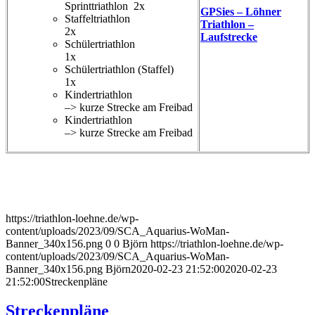
Sprinttriathlon 2x
GPSies – Löhner
Staffeltriathlon
Triathlon –
2x
Laufstrecke
Schülertriathlon
1x
Schülertriathlon (Staffel)
1x
Kindertriathlon
–> kurze Strecke am Freibad
Kindertriathlon
–> kurze Strecke am Freibad
https://triathlon-loehne.de/wp-
content/uploads/2023/09/SCA_Aquarius-WoMan-
Banner_340x156.png
0
0
Björn
https://triathlon-loehne.de/wp-
content/uploads/2023/09/SCA_Aquarius-WoMan-
Banner_340x156.png
Björn
2020-02-23 21:52:00
2020-02-23
21:52:00
Streckenpläne
Streckenpläne