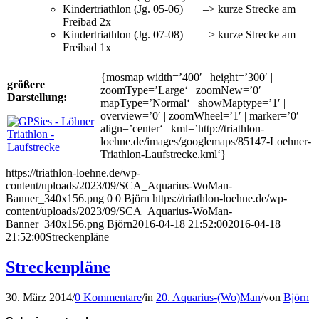
Kindertriathlon (Jg. 05-06) –> kurze Strecke am
Freibad 2x
Kindertriathlon (Jg. 07-08) –> kurze Strecke am
Freibad 1x
{mosmap width=’400′ | height=’300′ |
größere
zoomType=’Large‘ | zoomNew=’0′ |
Darstellung:
mapType=’Normal‘ | showMaptype=’1′ |
overview=’0′ | zoomWheel=’1′ | marker=’0′ |
align=’center‘ | kml=’http://triathlon-
loehne.de/images/googlemaps/85147-Loehner-
Triathlon-Laufstrecke.kml‘}
https://triathlon-loehne.de/wp-
content/uploads/2023/09/SCA_Aquarius-WoMan-
Banner_340x156.png
0
0
Björn
https://triathlon-loehne.de/wp-
content/uploads/2023/09/SCA_Aquarius-WoMan-
Banner_340x156.png
Björn
2016-04-18 21:52:00
2016-04-18
21:52:00
Streckenpläne
Streckenpläne
30. März 2014
/
0 Kommentare
/
in
20. Aquarius-(Wo)Man
/
von
Björn