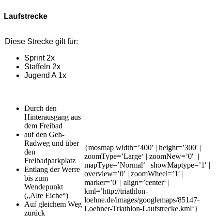
Laufstrecke
Diese Strecke gilt für:
Sprint 2x
Staffeln 2x
Jugend A 1x
Durch den
Hinterausgang aus
dem Freibad
auf den Geh-
Radweg und über
{mosmap width=’400′ | height=’300′ |
den
zoomType=’Large‘ | zoomNew=’0′ |
Freibadparkplatz
mapType=’Normal‘ | showMaptype=’1′ |
Entlang der Werre
overview=’0′ | zoomWheel=’1′ |
bis zum
marker=’0′ | align=’center‘ |
Wendepunkt
kml=’http://triathlon-
(„Alte Eiche“)
loehne.de/images/googlemaps/85147-
Auf gleichem Weg
Loehner-Triathlon-Laufstrecke.kml‘}
zurück