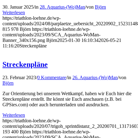
30. Januar 2025
/
in
28. Aquarius-(Wo)Man
/
von
Björn
Weiterlesen
https://triathlon-loehne.de/wp-
content/uploads/2024/08/parplaetze_uebersicht_20220902_1523114
815
978
Björn
https://triathlon-loehne.de/wp-
content/uploads/2023/09/SCA_Aquarius-WoMan-
Banner_340x156.png
Björn
2025-01-30 16:10:34
2026-05-21
11:16:20
Streckenpläne
Streckenpläne
23. Februar 2023
/
0 Kommentare
/
in
26. Aquarius-(Wo)Man
/
von
Björn
Zur Orientierung bei unserem Wettkampf, haben wir Euch hier die
Streckenpläne erstellt. Ihr könnt sie Euch anschauen (z.B. bei
GPSies.com) oder auch herunterladen und ausdrucken.
Weiterlesen
https://triathlon-loehne.de/wp-
content/uploads/2020/07/trigoh_sprintdistanz_2_20200701_1317160
193
400
Björn
https://triathlon-loehne.de/wp-
content/uploads/2023/09/SCA_Aquarius-WoMan-