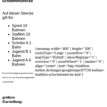
Schwimmstrecke
Auf dieser Strecke
gilt für:
Sprint 10
Bahnen
Staffeln 10
Bahnen
Schüler A 1
Bahn
{mosmap width=’400′ | height=’300′ |
Jugend B 1
zoomType=’Large‘ | zoomNew=’0′ |
Bahn
mapType=’Hybrid‘ | showMaptype=’1′ |
Jugend A 4
overview=’0′ | zoomWheel=’1′ | marker=’0′ |
Bahnen
align=’center‘ | kml=’http://triathlon-
loehne.de/images/googlemaps/87550-loehner-
Es wird nicht diagonal geschwommen.
triathlon-schwimmstrecke.kml‘}
Dies ist nur aus Visualisierungsgründen
so gezeichnet.
größere
Darstellung: