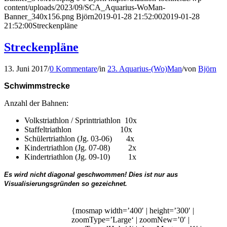
content/uploads/2023/09/SCA_Aquarius-WoMan-
Banner_340x156.png
Björn
2019-01-28 21:52:00
2019-01-28
21:52:00
Streckenpläne
Streckenpläne
13. Juni 2017
/
0 Kommentare
/
in
23. Aquarius-(Wo)Man
/
von
Björn
Schwimmstrecke
Anzahl der Bahnen:
Volkstriathlon / Sprinttriathlon 10x
Staffeltriathlon 10x
Schülertriathlon (Jg. 03-06) 4x
Kindertriathlon (Jg. 07-08) 2x
Kindertriathlon (Jg. 09-10) 1x
Es wird nicht diagonal geschwommen! Dies ist nur aus
Visualisierungsgründen so gezeichnet.
{mosmap width=’400′ | height=’300′ |
zoomType=’Large‘ | zoomNew=’0′ |