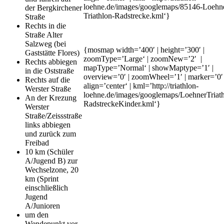
loehne.de/images/googlemaps/85146-Loehn
der Bergkirchener
Triathlon-Radstrecke.kml‘}
Straße
Rechts in die
Straße Alter
Salzweg (bei
{mosmap width=’400′ | height=’300′ |
Gaststätte Flores)
zoomType=’Large‘ | zoomNew=’2′ |
Rechts abbiegen
mapType=’Normal‘ | showMaptype=’1′ |
in die Oststraße
overview=’0′ | zoomWheel=’1′ | marker=’0′ 
Rechts auf die
align=’center‘ | kml=’http://triathlon-
Werster Straße
loehne.de/images/googlemaps/LoehnerTriath
An der Krezung
RadstreckeKinder.kml‘}
Werster
Straße/Zeissstraße
links abbiegen
und zurück zum
Freibad
10 km (Schüler
A/Jugend B) zur
Wechselzone, 20
km (Sprint
einschließlich
Jugend
A/Junioren
um den
Wendepunkt vor