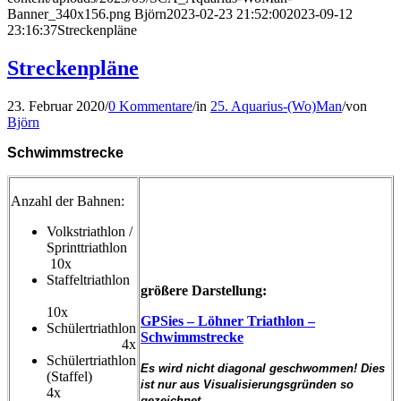
Banner_340x156.png
Björn
2023-02-23 21:52:00
2023-09-12
23:16:37
Streckenpläne
Streckenpläne
23. Februar 2020
/
0 Kommentare
/
in
25. Aquarius-(Wo)Man
/
von
Björn
Schwimmstrecke
Anzahl der Bahnen:
Volkstriathlon /
Sprinttriathlon
10x
Staffeltriathlon
größere Darstellung:
10x
GPSies – Löhner Triathlon –
Schülertriathlon
Schwimmstrecke
4x
Schülertriathlon
Es wird nicht diagonal geschwommen! Dies
(Staffel)
ist nur aus Visualisierungsgründen so
4x
gezeichnet.