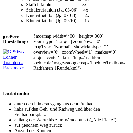
Staffeltriathlon 8x
Schülertriathlon (Jg. 03-06) 4x
Kindertriathlon (Jg. 07-08) 2x
Kindertriathlon (Jg. 09-10) 1x
{mosmap width=’400′ | height=’300′ |
größere
zoomType=’Large‘ | zoomNew=’0′ |
Darstellung:
mapType=’Normal‘ | showMaptype=’1′ |
overview=’0′ | zoomWheel=’1′ | marker=’0′ |
align=’center‘ | kml=’http://triathlon-
loehne.de/images/googlemaps/LoehnerTriathlon-
Radfahren-1Runde.kml‘}
Laufstrecke
durch den Hinterausgang aus dem Freibad
links auf den Geh- und Radweg und über den
Freibadparkplatz
entlang der Werre bis zum Wendepunkt („Alte Eiche“)
auf gleichem Weg zurück
Anzahl der Runden: