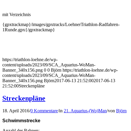
mit Verzeichnis
{gpxtrackmap}/images/gpxtracks/LoehnerTriathlon-Radfahren-
1Runde.gpx{/gpxtrackmap}
https://triathlon-loehne.de/wp-
content/uploads/2023/09/SCA_Aquarius-WoMan-
Banner_340x156.png
0
0
Björn
https://triathlon-loehne.de/wp-
content/uploads/2023/09/SCA_Aquarius-WoMan-
Banner_340x156.png
Björn
2017-06-13 21:52:00
2017-06-13
21:52:00
Streckenpläne
Streckenpläne
18. April 2016
/
0 Kommentare
/
in
21. Aquarius-(Wo)Man
/
von
Björn
Schwimmstrecke
Anzahl der Bahnen: