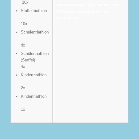
10x
geschwommen! Dies ist nur aus
Staffeltriathlon
Visualisierungsgründen so
gezeichnet.
10x
Schülertriathlon
4x
Schülertriathlon
(Staffel)
4x
Kindertriathlon
2x
Kindertriathlon
1x