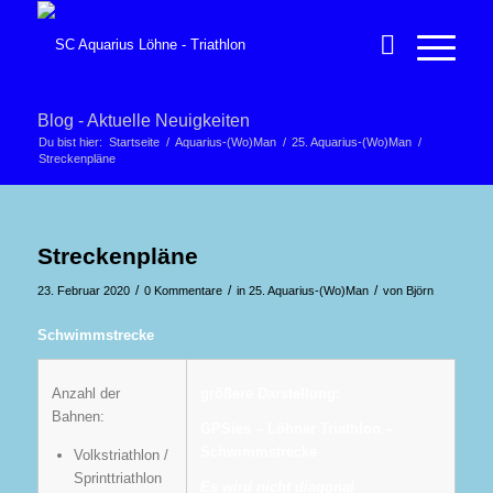
Blog - Aktuelle Neuigkeiten
Du bist hier:
Startseite
/
Aquarius-(Wo)Man
/
25. Aquarius-(Wo)Man
/
Streckenpläne
Streckenpläne
/
/
/
23. Februar 2020
0 Kommentare
in
25. Aquarius-(Wo)Man
von
Björn
Schwimmstrecke
Anzahl der
größere Darstellung:
Bahnen:
GPSies – Löhner Triathlon –
Schwimmstrecke
Volkstriathlon /
Sprinttriathlon
Es wird nicht diagonal