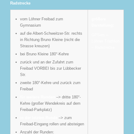
Radstrecke
vom Löhner Freibad zum
größere
Gymnasium
Darstellung:
auf die Albert-Schweitzer-Str. rechts
GPSies –
in Richtung Bruno Kleine (nicht die
Löhner Triathlon
Strasse kreuzen)
– Radstrecke
bei Bruno Kleine 180°-Kehre
zurück und an der Zufahrt zum
Freibad VORBEI bis zur Lübbecker
Str.
zweite 180°-Kehre und zurück zum
Freibad
für weitere Runden
–> dritte 180°-
Kehre (großer Wendekreis auf dem
Freibad-Parkplatz)
in der letzten Runde
–> zum
Freibad-Eingang rollen und absteigen
Anzahl der Runden: