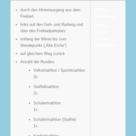
durch den Hinterausgang aus dem
größere
Freibad
Darstellung:
links auf den Geh- und Radweg und
GPSies –
über den Freibadparkplatz
Löhner
Triathlon –
entlang der Werre bis zum
Laufstrecke
Wendepunkt („Alte Eiche“)
auf gleichem Weg zurück
Anzahl der Runden:
Volkstriathlon / Sprinttriathlon
2x
Staffeltriathlon
2x
Schülertriathlon
1x
Schülertriathlon (Staffel)
1x
Kindertriathlon