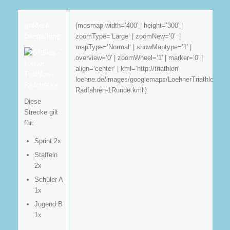
größere
{mosmap width=’400′ | height=’300′ |
Darstellung:
zoomType=’Large‘ | zoomNew=’0′ |
mapType=’Normal‘ | showMaptype=’1′ |
overview=’0′ | zoomWheel=’1′ | marker=’0′ |
align=’center‘ | kml=’http://triathlon-
loehne.de/images/googlemaps/LoehnerTriathlon-
Radfahren-1Runde.kml‘}
Diese
Strecke gilt
für:
Sprint 2x
Staffeln
2x
Schüler A
1x
Jugend B
1x