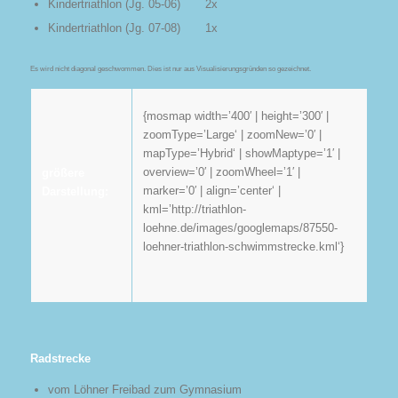
Kindertriathlon (Jg. 05-06) 2x
Kindertriathlon (Jg. 07-08) 1x
Es wird nicht diagonal geschwommen. Dies ist nur aus Visualisierungsgründen so gezeichnet.
{mosmap width=’400′ | height=’300′ |
zoomType=’Large‘ | zoomNew=’0′ |
mapType=’Hybrid‘ | showMaptype=’1′ |
overview=’0′ | zoomWheel=’1′ |
größere
marker=’0′ | align=’center‘ |
Darstellung:
kml=’http://triathlon-
loehne.de/images/googlemaps/87550-
loehner-triathlon-schwimmstrecke.kml‘}
Radstrecke
vom Löhner Freibad zum Gymnasium