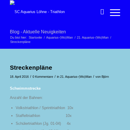
Blog - Aktuelle Neuigkeiten
Du bist hier:
Startseite
/
Aquarius-(Wo)Man
/
21. Aquarius-(Wo)Man
/
Streckenpläne
Streckenpläne
/
/
/
18. April 2016
0 Kommentare
in
21. Aquarius-(Wo)Man
von
Björn
Schwimmstrecke
Anzahl der Bahnen:
Volkstriathlon / Sprinttriathlon 10x
Staffeltriathlon 10x
Schülertriathlon (Jg. 01-04) 4x