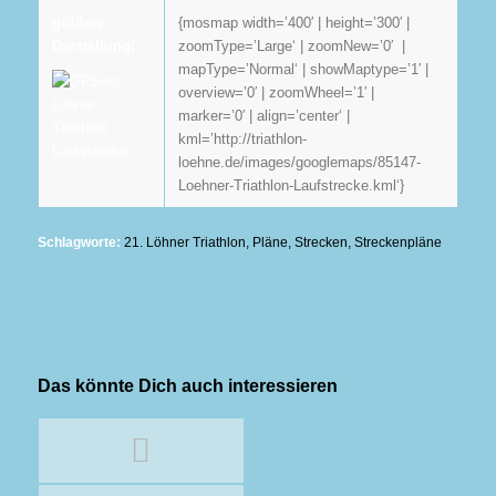
{mosmap width=’400′ | height=’300′ |
größere
zoomType=’Large‘ | zoomNew=’0′ |
Darstellung:
mapType=’Normal‘ | showMaptype=’1′ |
overview=’0′ | zoomWheel=’1′ |
marker=’0′ | align=’center‘ |
kml=’http://triathlon-
loehne.de/images/googlemaps/85147-
Loehner-Triathlon-Laufstrecke.kml‘}
Schlagworte:
21. Löhner Triathlon
,
Pläne
,
Strecken
,
Streckenpläne
Das könnte Dich auch interessieren