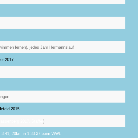
chwimmen lernen), jedes Jahr Hermannslauf
ter 2017
ungen
lefeld 2015
Sassenberg 2017, Staffel
)
n 3:41,
20km in 1:33:37 beim WWL