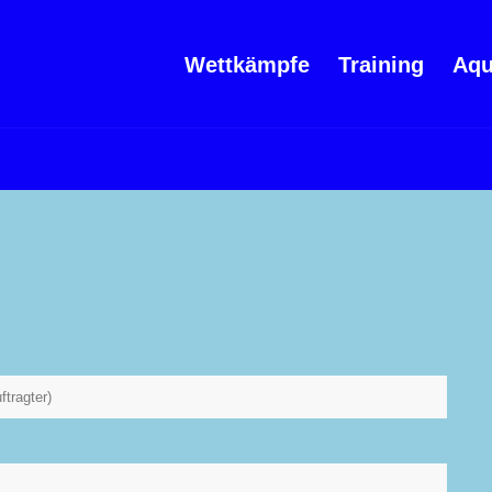
Wettkämpfe
Training
Aqu
ftragter)