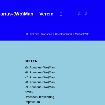
arius-(Wo)Man
Verein
Du bist hier:
Startseite
/
Uncategorised
/
Michael Witt
SEITEN
25. Aquarius-(Wo)Man
26. Aquarius-(Wo)Man
27. Aquarius-(Wo)Man
28. Aquarius-(Wo)Man
29. Aquarius-(Wo)Man
Archiv
Datenschutzerklärung
Impressum