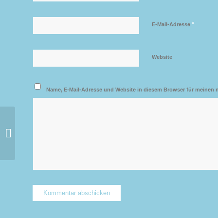
*
E-Mail-Adresse
Website
Name, E-Mail-Adresse und Website in diesem Browser für meinen
Löhner Triathlen
ernähren sich mit
Sponser-
Nahrungsmitteln