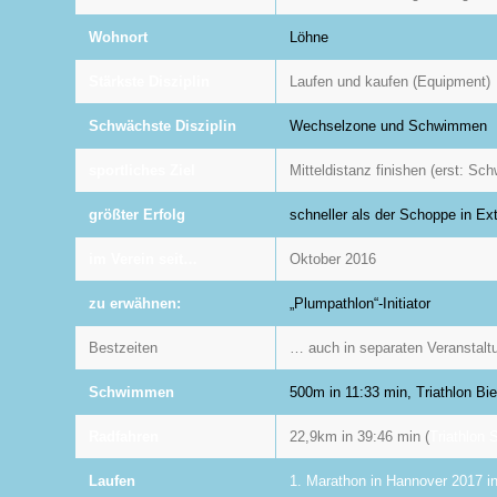
Wohnort
Löhne
Stärkste Disziplin
Laufen und kaufen (Equipment)
Schwächste Disziplin
Wechselzone und Schwimmen
sportliches Ziel
Mitteldistanz finishen (erst: S
größter Erfolg
schneller als der Schoppe in Ex
im Verein seit…
Oktober 2016
zu erwähnen:
„Plumpathlon“-Initiator
Bestzeiten
… auch in separaten Veranstalt
Schwimmen
500m in 11:33 min, Triathlon Bie
Radfahren
22,9km in 39:46 min (
Triathlon 
Laufen
1. Marathon in Hannover 2017 i