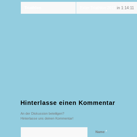
Triathlon
Exter Triathlon 2017
in 1:14:11
Hinterlasse einen Kommentar
An der Diskussion beteiligen?
Hinterlasse uns deinen Kommentar!
*
Name