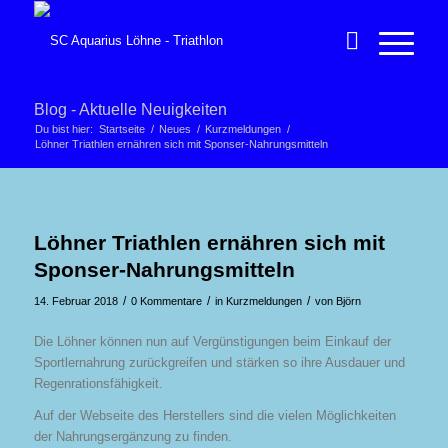
Blog - Aktuelle Neuigkeiten
Du bist hier:
Startseite
/
Neues
/
Kurzmeldungen
/
Löhner Triathlen ernähren sich mit Sponser-Nahrungsmitteln
Löhner Triathlen ernähren sich mit
Sponser-Nahrungsmitteln
/
/
/
14. Februar 2018
0 Kommentare
in
Kurzmeldungen
von
Björn
Die Löhner können nun auf Vergünstigungen beim Einkauf der
Sportlernahrung zurückgreifen und stärken so ihre Ausdauer und
Regenrationsfähigkeit.
Auf der Webseite des Herstellers sind die vielen Möglichkeiten
der Nahrungsergänzung zu finden.