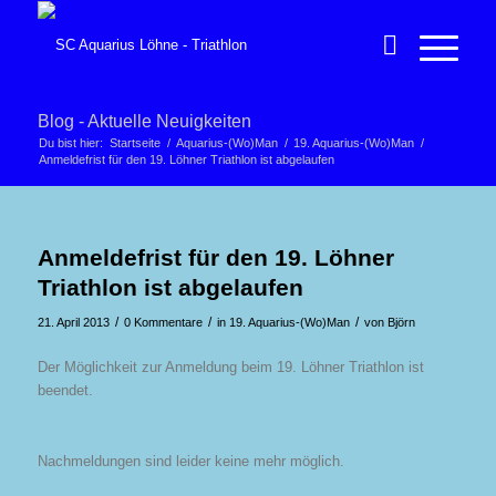
Blog - Aktuelle Neuigkeiten
Du bist hier:
Startseite
/
Aquarius-(Wo)Man
/
19. Aquarius-(Wo)Man
/
Anmeldefrist für den 19. Löhner Triathlon ist abgelaufen
Anmeldefrist für den 19. Löhner
Triathlon ist abgelaufen
/
/
/
21. April 2013
0 Kommentare
in
19. Aquarius-(Wo)Man
von
Björn
Der Möglichkeit zur Anmeldung beim 19. Löhner Triathlon ist
beendet.
Nachmeldungen sind leider keine mehr möglich.