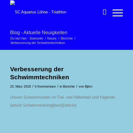
Blog - Aktuelle Neuigkeiten
Du bist hier:
Startseite
/
Neues
/
Berichte
/
Verbesserung der Schwimmtechniken
Verbesserung der
Schwimmtechniken
/
/
/
23. März 2018
0 Kommentare
in
Berichte
von
Björn
Unsere Schwimmzeiten im Frei- und Hallenbad sind folgende:
{article Schwimmtraining}{text}{/article}