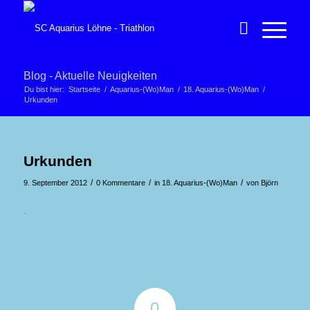
Blog - Aktuelle Neuigkeiten
Du bist hier:
Startseite
/
Aquarius-(Wo)Man
/
18. Aquarius-(Wo)Man
/
Urkunden
Urkunden
/
/
/
9. September 2012
0 Kommentare
in
18. Aquarius-(Wo)Man
von
Björn
.
0