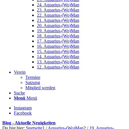
24. Aquarius-(Wo)Man
23. Aquarius-(Wo)Man
22. Aquarius-(Wo)Man
21. Aquarius-(Wo)Man
20. Aquarius-(Wo)Man
19. Aquarius-(Wo)Man
18. Aquarius-(Wo)Man
17. Aquarius-(Wo)Man
16. Aquarius-(Wo)Man
15. Aquarius-(Wo)Man
14. Aquarius-(Wo)Man
13. Aquarius-(Wo)Man
12. Aquarius-(Wo)Man
Verein
Termine
Satzung
Mitglied werden
Suche
Menü
Menü
Instagram
Facebook
Blog - Aktuelle Neuigkeiten
Du bist hier:
Startseite
1
/
Aquarius-(Wo)Man
2
/
19. Aquarius-