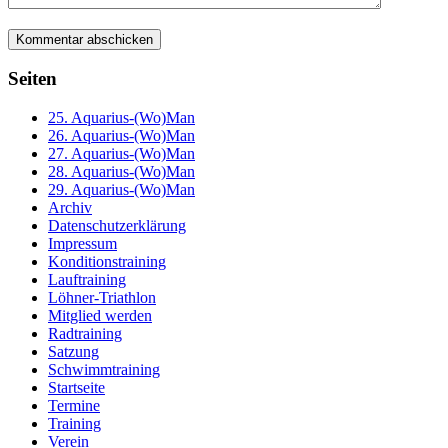
Seiten
25. Aquarius-(Wo)Man
26. Aquarius-(Wo)Man
27. Aquarius-(Wo)Man
28. Aquarius-(Wo)Man
29. Aquarius-(Wo)Man
Archiv
Datenschutzerklärung
Impressum
Konditionstraining
Lauftraining
Löhner-Triathlon
Mitglied werden
Radtraining
Satzung
Schwimmtraining
Startseite
Termine
Training
Verein