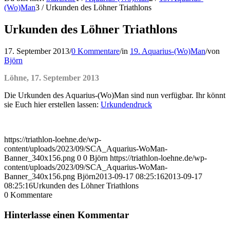
(Wo)Man
3
/
Urkunden des Löhner Triathlons
Urkunden des Löhner Triathlons
17. September 2013
/
0 Kommentare
/
in
19. Aquarius-(Wo)Man
/
von
Björn
Löhne, 17. September 2013
Die Urkunden des Aquarius-(Wo)Man sind nun verfügbar. Ihr könnt
sie Euch hier erstellen lassen:
Urkundendruck
https://triathlon-loehne.de/wp-
content/uploads/2023/09/SCA_Aquarius-WoMan-
Banner_340x156.png
0
0
Björn
https://triathlon-loehne.de/wp-
content/uploads/2023/09/SCA_Aquarius-WoMan-
Banner_340x156.png
Björn
2013-09-17 08:25:16
2013-09-17
08:25:16
Urkunden des Löhner Triathlons
0
Kommentare
Hinterlasse einen Kommentar