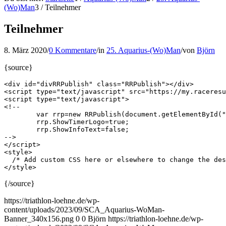
(Wo)Man
3
/
Teilnehmer
Teilnehmer
8. März 2020
/
0 Kommentare
/
in
25. Aquarius-(Wo)Man
/
von
Björn
{source}
<div id="divRRPublish" class="RRPublish"></div>

<script type="text/javascript" src="https://my.raceresu
<script type="text/javascript">

<!--

	var rrp=new RRPublish(document.getElementById("divRRPublish"), 166833, "participants");

	rrp.ShowTimerLogo=true;

	rrp.ShowInfoText=false;

-->

</script>

<style>

  /* Add custom CSS here or elsewhere to change the des
</style>
{/source}
https://triathlon-loehne.de/wp-
content/uploads/2023/09/SCA_Aquarius-WoMan-
Banner_340x156.png
0
0
Björn
https://triathlon-loehne.de/wp-