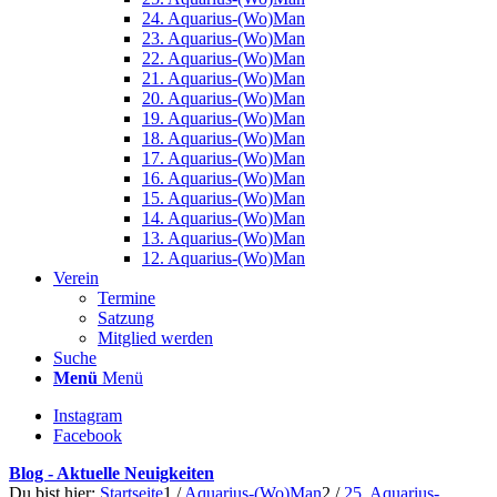
24. Aquarius-(Wo)Man
23. Aquarius-(Wo)Man
22. Aquarius-(Wo)Man
21. Aquarius-(Wo)Man
20. Aquarius-(Wo)Man
19. Aquarius-(Wo)Man
18. Aquarius-(Wo)Man
17. Aquarius-(Wo)Man
16. Aquarius-(Wo)Man
15. Aquarius-(Wo)Man
14. Aquarius-(Wo)Man
13. Aquarius-(Wo)Man
12. Aquarius-(Wo)Man
Verein
Termine
Satzung
Mitglied werden
Suche
Menü
Menü
Instagram
Facebook
Blog - Aktuelle Neuigkeiten
Du bist hier:
Startseite
1
/
Aquarius-(Wo)Man
2
/
25. Aquarius-