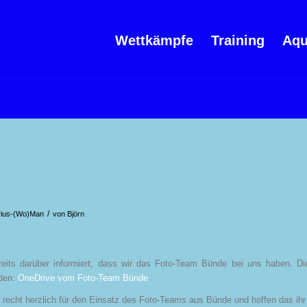
Wettkämpfe
Training
Aqu
/
rius-(Wo)Man
von
Björn
eits darüber informiert, dass wir das Foto-Team Bünde bei uns haben. Di
nden:
OneDrive vom Foto-Team Bünde
 recht herzlich für den Einsatz des Foto-Teams aus Bünde und hoffen das ihr