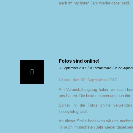
auch im nächsten Jahr wieder dabei seid.
Fotos sind online!
/
/
6. September 2017
0 Kommentare
in
22. Aquar
Löhne, den 07. September 2017
Am Veranstaltungstag haben wir euch bere
uns hatten. Die beiden haben uns nun ihre 
Solltet ihr die Fotos online verwenden
Hobbyfotografie“.
An dieser Stelle bedanken wir uns nochmal
ihr auch im nächsten Jahr wieder dabei sei