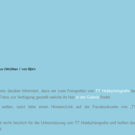
/
ius-(Wo)Man
von
Björn
its darüber informiert, dass wir zwei Fotografen von
TT Hobbyfotografie
be
Fotos zur Verfügung gestellt welche ihr hier
in der Galerie
findet.
 wollen, setzt bitte einen Hinweis/Link auf die Facebookseite von „T
 recht herzlich für die Unterstützung von TT Hobbyfotografie und hoffen da
d.