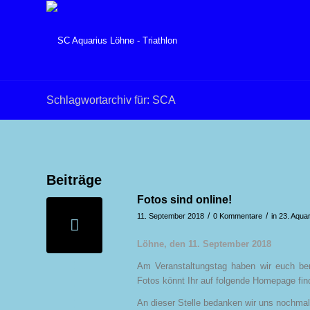
Schlagwortarchiv für: SCA
Beiträge
Fotos sind online!
/
/
11. September 2018
0 Kommentare
in
23. Aqua
Löhne, den 11. September 2018
Am Veranstaltungstag haben wir euch ber
Fotos könnt Ihr auf folgende Homepage fi
An dieser Stelle bedanken wir uns nochmal