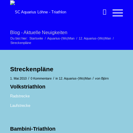
Blog - Aktuelle Neuigkeiten
Du bist hier:
Startseite
/
Aquarius-(Wo)Man
/
12. Aquarius-(Wo)Man
/
Streckenpläne
Streckenpläne
/
/
/
1. Mai 2010
0 Kommentare
in
12. Aquarius-(Wo)Man
von
Björn
Volkstriathlon
Radstrecke
Laufstrecke
Bambini-Triathlon