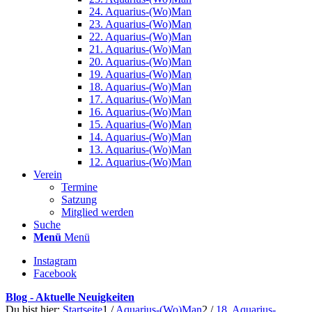
24. Aquarius-(Wo)Man
23. Aquarius-(Wo)Man
22. Aquarius-(Wo)Man
21. Aquarius-(Wo)Man
20. Aquarius-(Wo)Man
19. Aquarius-(Wo)Man
18. Aquarius-(Wo)Man
17. Aquarius-(Wo)Man
16. Aquarius-(Wo)Man
15. Aquarius-(Wo)Man
14. Aquarius-(Wo)Man
13. Aquarius-(Wo)Man
12. Aquarius-(Wo)Man
Verein
Termine
Satzung
Mitglied werden
Suche
Menü
Menü
Instagram
Facebook
Blog - Aktuelle Neuigkeiten
Du bist hier:
Startseite
1
/
Aquarius-(Wo)Man
2
/
18. Aquarius-