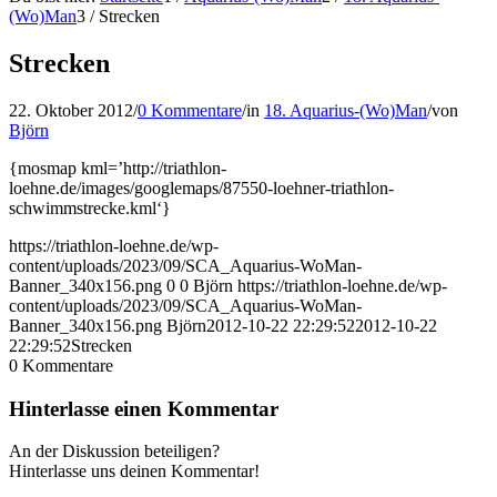
(Wo)Man
3
/
Strecken
Strecken
22. Oktober 2012
/
0 Kommentare
/
in
18. Aquarius-(Wo)Man
/
von
Björn
{mosmap kml=’http://triathlon-
loehne.de/images/googlemaps/87550-loehner-triathlon-
schwimmstrecke.kml‘}
https://triathlon-loehne.de/wp-
content/uploads/2023/09/SCA_Aquarius-WoMan-
Banner_340x156.png
0
0
Björn
https://triathlon-loehne.de/wp-
content/uploads/2023/09/SCA_Aquarius-WoMan-
Banner_340x156.png
Björn
2012-10-22 22:29:52
2012-10-22
22:29:52
Strecken
0
Kommentare
Hinterlasse einen Kommentar
An der Diskussion beteiligen?
Hinterlasse uns deinen Kommentar!