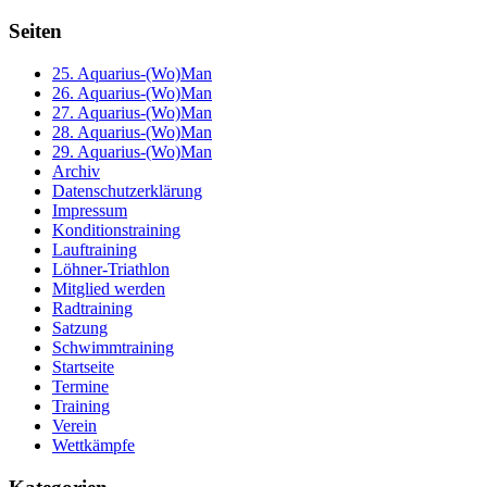
Seiten
25. Aquarius-(Wo)Man
26. Aquarius-(Wo)Man
27. Aquarius-(Wo)Man
28. Aquarius-(Wo)Man
29. Aquarius-(Wo)Man
Archiv
Datenschutzerklärung
Impressum
Konditionstraining
Lauftraining
Löhner-Triathlon
Mitglied werden
Radtraining
Satzung
Schwimmtraining
Startseite
Termine
Training
Verein
Wettkämpfe