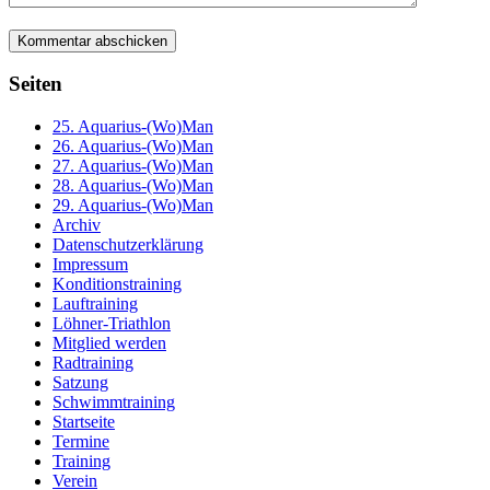
Seiten
25. Aquarius-(Wo)Man
26. Aquarius-(Wo)Man
27. Aquarius-(Wo)Man
28. Aquarius-(Wo)Man
29. Aquarius-(Wo)Man
Archiv
Datenschutzerklärung
Impressum
Konditionstraining
Lauftraining
Löhner-Triathlon
Mitglied werden
Radtraining
Satzung
Schwimmtraining
Startseite
Termine
Training
Verein