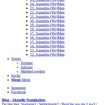
24. Aquarius-(Wo)Man
23. Aquarius-(Wo)Man
22. Aquarius-(Wo)Man
21. Aquarius-(Wo)Man
20. Aquarius-(Wo)Man
19. Aquarius-(Wo)Man
18. Aquarius-(Wo)Man
17. Aquarius-(Wo)Man
16. Aquarius-(Wo)Man
15. Aquarius-(Wo)Man
14. Aquarius-(Wo)Man
13. Aquarius-(Wo)Man
12. Aquarius-(Wo)Man
Verein
Termine
Satzung
Mitglied werden
Suche
Menü
Menü
Instagram
Facebook
Blog - Aktuelle Neuigkeiten
Du bist hier:
Startseite
1
/
Wettkämpfe
2
/
Berichte aus der Liga
3
/