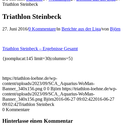
Triathlon Steinbeck
Triathlon Steinbeck
27. Juni 2016
/
0 Kommentare
/
in
Berichte aus der Liga
/
von
Björn
Triathlon Steinbeck – Ergebnisse Gesamt
{joomplucat:145 limit=30|columns=5}
https://triathlon-loehne.de/wp-
content/uploads/2023/09/SCA_Aquarius-WoMan-
Banner_340x156.png
0
0
Björn
https://triathlon-loehne.de/wp-
content/uploads/2023/09/SCA_Aquarius-WoMan-
Banner_340x156.png
Björn
2016-06-27 09:02:42
2016-06-27
09:02:42
Triathlon Steinbeck
0
Kommentare
Hinterlasse einen Kommentar