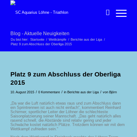
Blog - Aktuelle Neuigkeiten
Du bist hier:
Startseite
/
Wettkämpfe
/
Berichte aus der Liga
/
Platz 9 zum Abschluss der Oberliga 2015
Platz 9 zum Abschluss der Oberliga
2015
/
/
/
10. August 2015
0 Kommentare
in
Berichte aus der Liga
von
Björn
„Da war die Luft natürlich etwas raus und zum Abschluss dann
ein Sprintrennen ist auch nicht einfach“, kommentiert Reinhard
Schirmer, sportlicher Leiter der Löhner die schlechteste
Saisonplatzierung seiner Mannschaft. „Das geht natürlich alles
rasend schnell, die Abstände sind relativ gering und jeder
Schwäche kostet natürlich Plätze. Trotzdem können wir mit dem
Wettkampf zufrieden sein.“