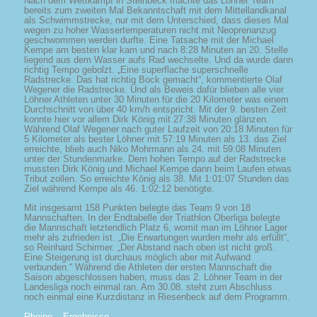
Nach dem Wettkampf in Steinbeck machte das Löhner Team
bereits zum zweiten Mal Bekanntschaft mit dem Mittellandkanal
als Schwimmstrecke, nur mit dem Unterschied, dass dieses Mal
wegen zu hoher Wassertemperaturen nicht mit Neoprenanzug
geschwommen werden durfte. Eine Tatsache mit der Michael
Kempe am besten klar kam und nach 8:28 Minuten an 20. Stelle
liegend aus dem Wasser aufs Rad wechselte. Und da wurde dann
richtig Tempo gebolzt. „Eine superflache superschnelle
Radstrecke. Das hat richtig Bock gemacht“, kommentierte Olaf
Wegener die Radstrecke. Und als Beweis dafür blieben alle vier
Löhner Athleten unter 30 Minuten für die 20 Kilometer was einem
Durchschnitt von über 40 km/h entspricht. Mit der 9. besten Zeit
konnte hier vor allem Dirk König mit 27:38 Minuten glänzen.
Während Olaf Wegener nach guter Laufzeit von 20:18 Minuten für
5 Kilometer als bester Löhner mit 57:19 Minuten als 13. das Ziel
erreichte, blieb auch Niko Mohrmann als 24. mit 59:08 Minuten
unter der Stundenmarke. Dem hohen Tempo auf der Radstrecke
mussten Dirk König und Michael Kempe dann beim Laufen etwas
Tribut zollen. So erreichte König als 38. Mit 1:01:07 Stunden das
Ziel während Kempe als 46. 1:02:12 benötigte.
Mit insgesamt 158 Punkten belegte das Team 9 von 18
Mannschaften. In der Endtabelle der Triathlon Oberliga belegte
die Mannschaft letztendlich Platz 6, womit man im Löhner Lager
mehr als zufrieden ist. „Die Erwartungen wurden mehr als erfüllt“,
so Reinhard Schirmer. „Der Abstand nach oben ist nicht groß.
Eine Steigerung ist durchaus möglich aber mit Aufwand
verbunden.“ Während die Athleten der ersten Mannschaft die
Saison abgeschlossen haben, muss das 2. Löhner Team in der
Landesliga noch einmal ran. Am 30.08. steht zum Abschluss
noch einmal eine Kurzdistanz in Riesenbeck auf dem Programm.
Rheine – Ergebnisse