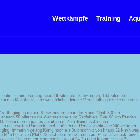
Wettkämpfe
Training
Aqu
hte die Herausforderung über 3,8 Kilometer Schwimmen, 180 Kilometer
nd in Maastricht, eine wesentliche kleinere Veranstaltung als die deutsche
:15 Uhr ging es auf die Schwimmstrecke in der Maas. Nach 3,8 km
e er nach 58 Minuten die Wechselzone zum Radfahren. Zwei 90 Km Runden
00 Höhenmetern galt es abzufahren. Zu teilweise schlechten
 in der zweiten Radrunde noch strömender Regen. Zahlreiche Stürze ließen
eit ging. Immerhin gelang König noch ein Durchschnitt von knapp 32 Km/h was
sse M45 fiel er von Platz 22 nach dem Schwimmen auf Platz 32 zurück, bevor
tz einer für Ihn guten Marathonzeit von 4:04 Stunden konnte er sein Ziel,