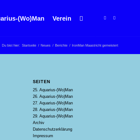
arius-(Wo)Man
Verein
Du bist hier:
Startseite
/
Neues
/
Berichte
/
IronMan Maastricht gemeistert
SEITEN
25. Aquarius-(Wo)Man
26. Aquarius-(Wo)Man
27. Aquarius-(Wo)Man
28. Aquarius-(Wo)Man
29. Aquarius-(Wo)Man
Archiv
Datenschutzerklärung
Impressum