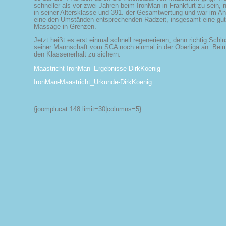
schneller als vor zwei Jahren beim IronMan in Frankfurt zu sein, 
in seiner Altersklasse und 391. der Gesamtwertung und war im An
eine den Umständen entsprechenden Radzeit, insgesamt eine gute
Massage in Grenzen.
Jetzt heißt es erst einmal schnell regenerieren, denn richtig Schlu
seiner Mannschaft vom SCA noch einmal in der Oberliga an. Beim 
den Klassenerhalt zu sichern.
Maastricht-IronMan_Ergebnisse-DirkKoenig
IronMan-Maastricht_Urkunde-DirkKoenig
{joomplucat:148 limit=30|columns=5}