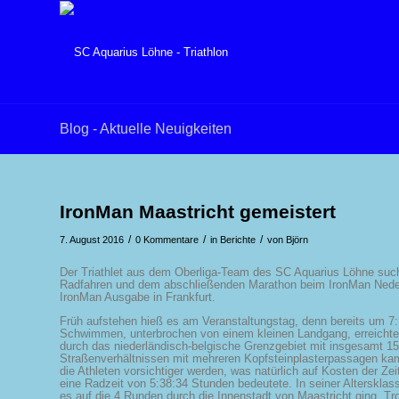
Blog - Aktuelle Neuigkeiten
IronMan Maastricht gemeistert
/
/
/
7. August 2016
0 Kommentare
in
Berichte
von
Björn
Der Triathlet aus dem Oberliga-Team des SC Aquarius Löhne suc
Radfahren und dem abschließenden Marathon beim IronMan Nederla
IronMan Ausgabe in Frankfurt.
Früh aufstehen hieß es am Veranstaltungstag, denn bereits um 7
Schwimmen, unterbrochen von einem kleinen Landgang, erreicht
durch das niederländisch-belgische Grenzgebiet mit insgesamt 15
Straßenverhältnissen mit mehreren Kopfsteinplasterpassagen kam
die Athleten vorsichtiger werden, was natürlich auf Kosten der Z
eine Radzeit von 5:38:34 Stunden bedeutete. In seiner Alterskla
es auf die 4 Runden durch die Innenstadt von Maastricht ging. Tro