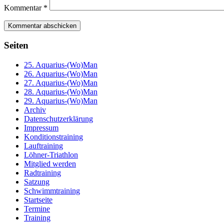
Kommentar
*
Seiten
25. Aquarius-(Wo)Man
26. Aquarius-(Wo)Man
27. Aquarius-(Wo)Man
28. Aquarius-(Wo)Man
29. Aquarius-(Wo)Man
Archiv
Datenschutzerklärung
Impressum
Konditionstraining
Lauftraining
Löhner-Triathlon
Mitglied werden
Radtraining
Satzung
Schwimmtraining
Startseite
Termine
Training