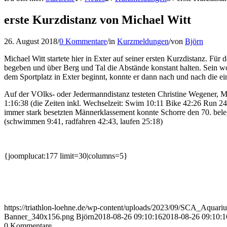
erste Kurzdistanz von Michael Witt
26. August 2018
/
0 Kommentare
/
in
Kurzmeldungen
/
von
Björn
Michael Witt startete hier in Exter auf seiner ersten Kurzdistanz. 
begeben und über Berg und Tal die Abstände konstant halten. Sein woc
dem Sportplatz in Exter beginnt, konnte er dann nach und nach die e
Auf der VOlks- oder Jedermanndistanz testeten Christine Wegener, M
1:16:38 (die Zeiten inkl. Wechselzeit: Swim 10:11 Bike 42:26 Run 24:
immer stark besetzten Männerklassement konnte Schorre den 70. belege
(schwimmen 9:41, radfahren 42:43, laufen 25:18)
{joomplucat:177 limit=30|columns=5}
https://triathlon-loehne.de/wp-content/uploads/2023/09/SCA_Aqu
Banner_340x156.png
Björn
2018-08-26 09:10:16
2018-08-26 09:10:1
0
Kommentare