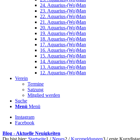
24. Aquarius-(Wo)Man
23. Aquarius-(Wo)Man
22. Aquarius-(Wo)Man
21. Aquarius-(Wo)Man
20. Aquarius-(Wo)Man
19. Aquarius-(Wo)Man
18. Aquarius-(Wo)Man
17. Aquarius-(Wo)Man
16. Aquarius-(Wo)Man
15. Aquarius-(Wo)Man
14. Aquarius-(Wo)Man
13. Aquarius-(Wo)Man
12. Aquarius-(Wo)Man
Verein
Termine
Satzung
Mitglied werden
Suche
Menü
Menü
Instagram
Facebook
Blog - Aktuelle Neuigkeiten
Du bist hier:
Startseite
1
/
Neues
2
/
Kurzmeldungen
3
/
erste Kurzdista