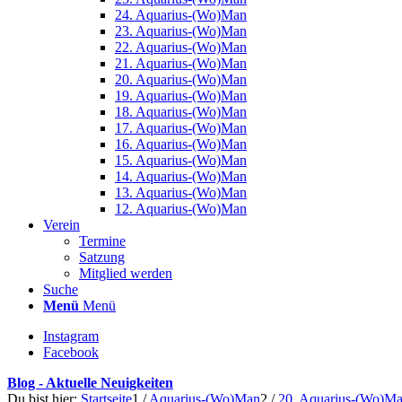
24. Aquarius-(Wo)Man
23. Aquarius-(Wo)Man
22. Aquarius-(Wo)Man
21. Aquarius-(Wo)Man
20. Aquarius-(Wo)Man
19. Aquarius-(Wo)Man
18. Aquarius-(Wo)Man
17. Aquarius-(Wo)Man
16. Aquarius-(Wo)Man
15. Aquarius-(Wo)Man
14. Aquarius-(Wo)Man
13. Aquarius-(Wo)Man
12. Aquarius-(Wo)Man
Verein
Termine
Satzung
Mitglied werden
Suche
Menü
Menü
Instagram
Facebook
Blog - Aktuelle Neuigkeiten
Du bist hier:
Startseite
1
/
Aquarius-(Wo)Man
2
/
20. Aquarius-(Wo)M