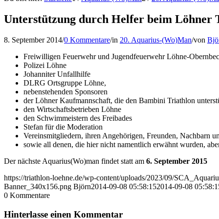
Unterstützung durch Helfer beim Löhner 
8. September 2014
/
0 Kommentare
/
in
20. Aquarius-(Wo)Man
/
von
Bjö
Freiwilligen Feuerwehr und Jugendfeuerwehr Löhne-Obernbe
Polizei Löhne
Johanniter Unfallhilfe
DLRG Ortsgruppe Löhne,
nebenstehenden Sponsoren
der Löhner Kaufmannschaft, die den Bambini Triathlon unterst
den Wirtschaftsbetrieben Löhne
den Schwimmeistern des Freibades
Stefan für die Moderation
Vereinsmitgliedern, ihren Angehörigen, Freunden, Nachbarn 
sowie all denen, die hier nicht namentlich erwähnt wurden, ab
Der nächste Aquarius(Wo)man findet statt am
6. September 2015
https://triathlon-loehne.de/wp-content/uploads/2023/09/SCA_Aqu
Banner_340x156.png
Björn
2014-09-08 05:58:15
2014-09-08 05:58:1
0
Kommentare
Hinterlasse einen Kommentar