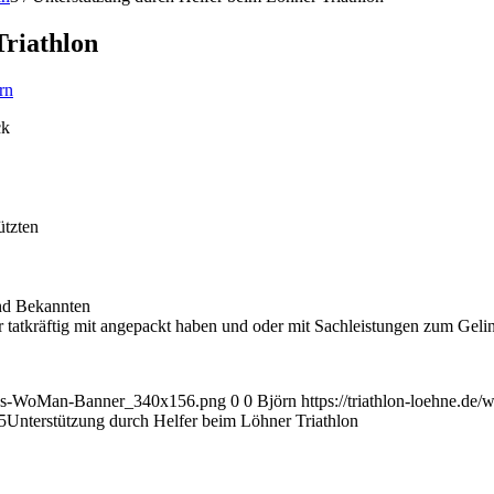
Triathlon
rn
ck
ützten
und Bekannten
er tatkräftig mit angepackt haben und oder mit Sachleistungen zum Geli
arius-WoMan-Banner_340x156.png
0
0
Björn
https://triathlon-loehne.
5
Unterstützung durch Helfer beim Löhner Triathlon