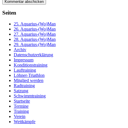
Seiten
25. Aquarius-(Wo)Man
26. Aquarius-(Wo)Man
27. Aquarius-(Wo)Man
28. Aquarius-(Wo)Man
29. Aquarius-(Wo)Man
Archiv
Datenschutzerklärung
Impressum
Konditionstraining
Lauftraining
Löhner-Triathlon
Mitglied werden
Radtraining
Satzung
Schwimmtraining
Startseite
Termine
Training
Verein
Wettkämpfe