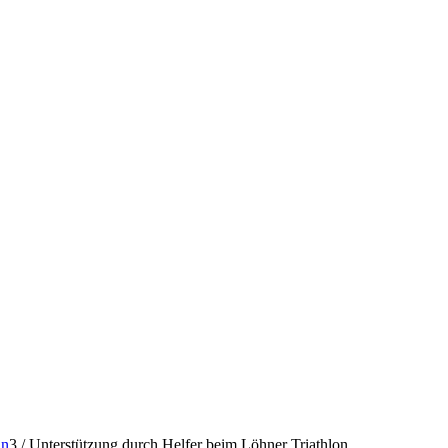
an
3
/
Unterstützung durch Helfer beim Löhner Triathlon