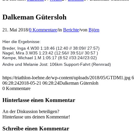
Dalkeman Gütersloh
21. Mai 2018
/
0 Kommentare
/
in
Berichte
/
von
Björn
Hier die Ergebnisse:
Breder, Inga 4.W30 1:18:46 (12:40 // 38:09// 27:57)
Nagel, Mira 3.W35 1:23:42 (12:56// 39:51// 30:57 )
Kempe, Michael 1.M 1:05:17 (8:52 //33:24//23:02)
Andre und Melanie Jost: 106km Support-Fahrt (Rennrad)
https://triathlon-loehne.de/wp-content/uploads/2018/05/GTDM1.jpg
6
06:28:24
2018-05-21 06:28:24
Dalkeman Gütersloh
0
Kommentare
Hinterlasse einen Kommentar
An der Diskussion beteiligen?
Hinterlasse uns deinen Kommentar!
Schreibe einen Kommentar