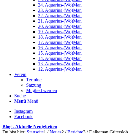
24. Aquarius-(Wo)Man
23. Aquarius-(Wo)Man
22. Aquarius-(Wo)Man
21. Aquarius-(Wo)Man
20. Aquarius-(Wo)Man
19. Aquarius-(Wo)Man
18. Aquarius-(Wo)Man
17. Aquarius-(Wo)Man
16. Aquarius-(Wo)Man
15. Aquarius-(Wo)Man
14. Aquarius-(Wo)Man
13. Aquarius-(Wo)Man
12. Aquarius-(Wo)Man
Verein
Termine
Satzung
Mitglied werden
Suche
Menü
Menü
Instagram
Facebook
Blog - Aktuelle Neuigkeiten
Du bist hier:
Startseite
1
/
Neues
2
/
Berichte
3
/
Dalkeman Gütersloh