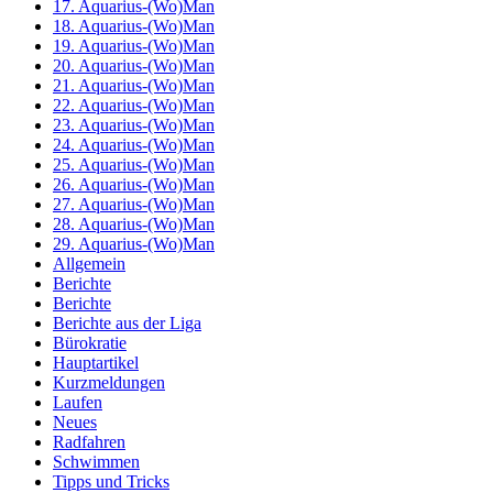
17. Aquarius-(Wo)Man
18. Aquarius-(Wo)Man
19. Aquarius-(Wo)Man
20. Aquarius-(Wo)Man
21. Aquarius-(Wo)Man
22. Aquarius-(Wo)Man
23. Aquarius-(Wo)Man
24. Aquarius-(Wo)Man
25. Aquarius-(Wo)Man
26. Aquarius-(Wo)Man
27. Aquarius-(Wo)Man
28. Aquarius-(Wo)Man
29. Aquarius-(Wo)Man
Allgemein
Berichte
Berichte
Berichte aus der Liga
Bürokratie
Hauptartikel
Kurzmeldungen
Laufen
Neues
Radfahren
Schwimmen
Tipps und Tricks