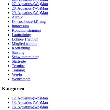
27. Aquarius-(Wo)Man
28. Aquarius-(Wo)Man
29. Aquarius-(Wo)Man
Archiv
Datenschutzerklärung
Impressum
Konditionstraining
Lauftraining
Löhner-Triathlon
Mitglied werden
Radtraining
Satzung
Schwimmtraining
Startseite
Termine
Training
Verein
Wettkämpfe
Kategorien
12. Aquarius-(Wo)Man
13. Aquarius-(Wo)Man
16. Aquarius-(Wo)Man