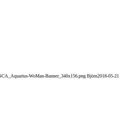
3/09/SCA_Aquarius-WoMan-Banner_340x156.png
Björn
2018-05-21