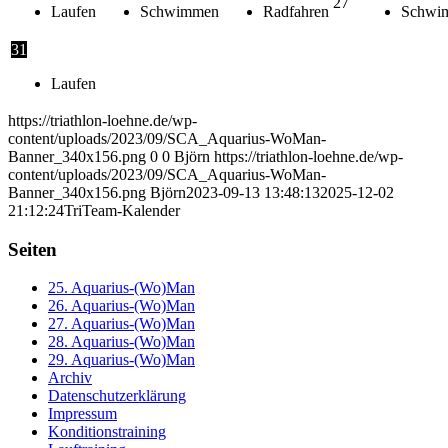
27
Laufen
Schwimmen
Radfahren
Schwi
31
Laufen
https://triathlon-loehne.de/wp-
content/uploads/2023/09/SCA_Aquarius-WoMan-
Banner_340x156.png
0
0
Björn
https://triathlon-loehne.de/wp-
content/uploads/2023/09/SCA_Aquarius-WoMan-
Banner_340x156.png
Björn
2023-09-13 13:48:13
2025-12-02
21:12:24
TriTeam-Kalender
Seiten
25. Aquarius-(Wo)Man
26. Aquarius-(Wo)Man
27. Aquarius-(Wo)Man
28. Aquarius-(Wo)Man
29. Aquarius-(Wo)Man
Archiv
Datenschutzerklärung
Impressum
Konditionstraining