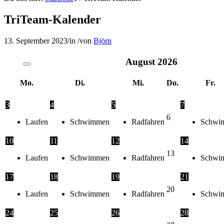
TriTeam-Kalender
13. September 2023
/
in
/
von
Björn
August
2026
Mo.
Di.
Mi.
Do.
Fr.
3
4
5
7
6
Laufen
Schwimmen
Radfahren
Schwi
10
11
12
14
13
Laufen
Schwimmen
Radfahren
Schwi
17
18
19
21
20
Laufen
Schwimmen
Radfahren
Schwi
24
25
26
28