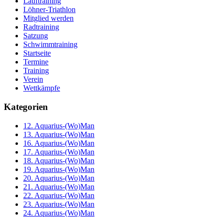
Lauftraining
Löhner-Triathlon
Mitglied werden
Radtraining
Satzung
Schwimmtraining
Startseite
Termine
Training
Verein
Wettkämpfe
Kategorien
12. Aquarius-(Wo)Man
13. Aquarius-(Wo)Man
16. Aquarius-(Wo)Man
17. Aquarius-(Wo)Man
18. Aquarius-(Wo)Man
19. Aquarius-(Wo)Man
20. Aquarius-(Wo)Man
21. Aquarius-(Wo)Man
22. Aquarius-(Wo)Man
23. Aquarius-(Wo)Man
24. Aquarius-(Wo)Man