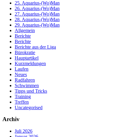
25. Aquarius-(Wo)Man
26. Aquarius-(Wo)Man
27. Aquarius-(Wo)Man
28. Aquarius-(Wo)Man
29. Aquarius-(Wo)Man
Allgemein
Berichte
Berichte
Berichte aus der Liga
Bürokratie
Hauptartikel
Kurzmeldungen
Laufen
Neues
Radfahren
Schwimmen
Tipps und Tricks
Training
Treffen
Uncategorised
Archiv
Juli 2026
Januar 2026